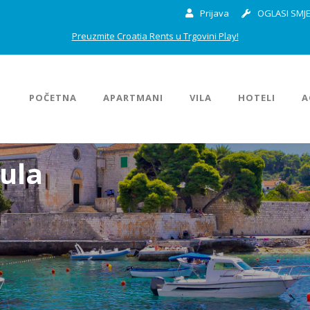
Prijava
OGLASI SMJE
Preuzmite Croatia Rents u Trgovini Play!
POČETNA
APARTMANI
VILA
HOTELI
A
čula