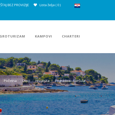
ŠTAJ BEZ PROVIZIJE
Lista želja (
0
)
GROTURIZAM
KAMPOVI
CHARTERI
Početna
Otoci
Hrvatska
Prigradica - Korčula