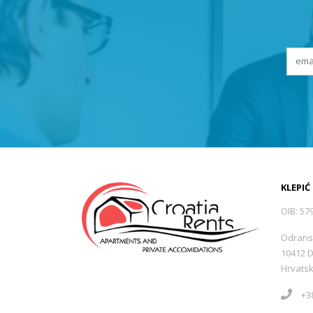
KLEPIĆ
OIB: 57
Odrans
10412 
Hrvats
+38