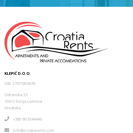
KLEPIĆ D.O.O.
OIB: 57971859676
Odranska 23
10412 Donja Lomnica
Hrvatska
+385 99 3544440
info@croatiarents.com