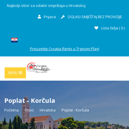
Najbolji izbor za odabir smještaja u Hrvatskoj
Prijava
OGLASI SMJEŠTAJ BEZ PROVIZIJE
Lista želja (
0
)
Preuzmite Croatia Rents u Trgovini Play!
MENU
Poplat - Korčula
Početna
Otoci
Hrvatska
Poplat - Korčula