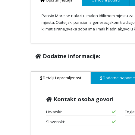
Opis smještaja
Osnovni podaci
Pansio More se nalazi u malon idilicnom mjestu za
mjesta. Obiteljski pansion s generacijskom tradic
klimatizirane,svaka soba ima i mali hladnjak,svoju
Dodatne informacije:
Detalji i opremljenost
Dodatne napom
Kontakt osoba govori
Hrvatski:
Engle
Slovenski: