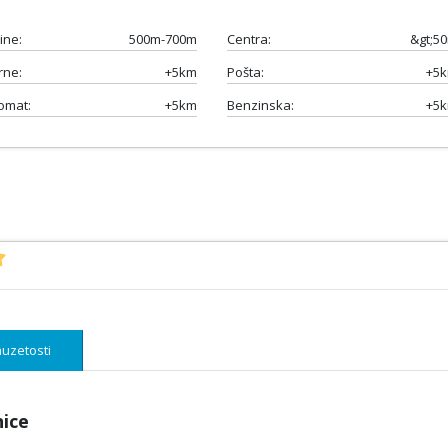
ine:
500m-700m
Centra:
&gt;5
rne:
+5km
Pošta:
+5
omat:
+5km
Benzinska:
+5
uzetosti
nice