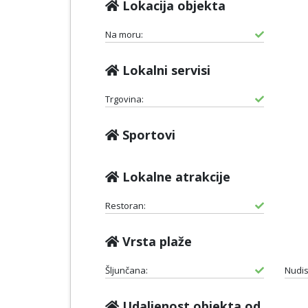
Lokacija objekta
Na moru:
Lokalni servisi
Trgovina:
Sportovi
Lokalne atrakcije
Restoran:
Vrsta plaže
Šljunčana:
Nudis
Udaljenost objekta od