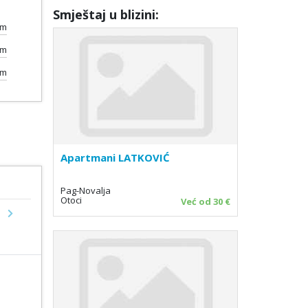
Smještaj u blizini:
0m
km
km
Apartmani LATKOVIĆ
Pag-Novalja
Otoci
Već od 30 €
Next