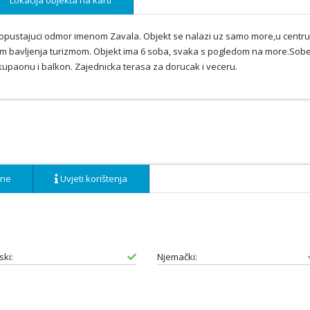
Lokacija objekta na karti
 opustajuci odmor imenom Zavala. Objekt se nalazi uz samo more,u centru
ijom bavljenja turizmom. Objekt ima 6 soba, svaka s pogledom na more.Sob
 kupaonu i balkon. Zajednicka terasa za dorucak i veceru.
ene
Uvjeti korištenja
ski:
Njemački: