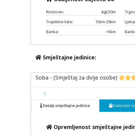
Restoran:
&gt;50m
Trgov
Trajektne luke:
15km-20km
Ljeka
Banka:
+5km
Bank
Smještajne jedinice:
Soba - (Smještaj za dvije osobe)
Previous
Detalji smještajne jedinice
Kalendar za
Opremljenost smještajne jedi