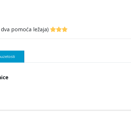
s dva pomoća ležaja)
uzetosti
nice