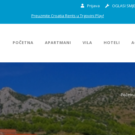
Prijava
OGLASI SMJE
Preuzmite Croatia Rents u Trgovini Play!
POČETNA
APARTMANI
VILA
HOTELI
A
Početn