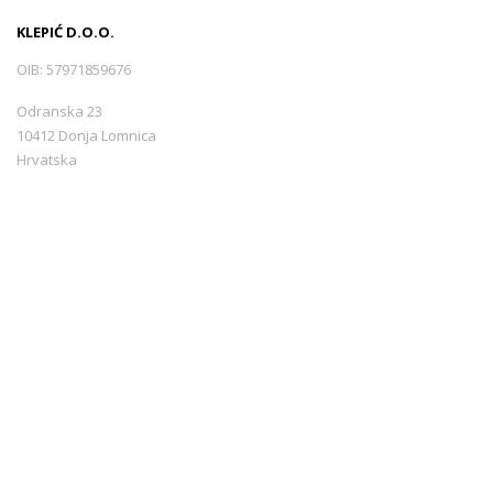
KLEPIĆ D.O.O.
OIB: 57971859676
Odranska 23
10412 Donja Lomnica
Hrvatska
+385 99 3544440
info@croatiarents.com
NAVIGACIJA
Novosti
Kontakt
Uvjeti korištenja
Sigurnost plaćanja