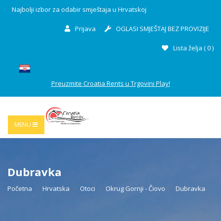
Najbolji izbor za odabir smještaja u Hrvatskoj
Prijava
OGLASI SMJEŠTAJ BEZ PROVIZIJE
Lista želja (
0
)
Preuzmite Croatia Rents u Trgovini Play!
MENU
Dubravka
Početna
Hrvatska
Otoci
Okrug Gornji - Čiovo
Dubravka