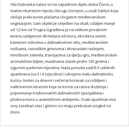
Vila Dubravka nalazi se na zapadnom dijelu otoka Čiova, u
malom ribarskom mjestu Okrugu Gornjem, u uvali Saldun koja
obiluje prekrasnim plažama i bogatom mediteranskom
vegetacijom. Sam objekt je smješten na obali, udaljen manje
od 1,5 km od Trogira Izgrađena je na velikom privatnom
terenu udaljenom 40 metara od mora, okružena starim
kamenim zidovima u dalmatinskom stilu, mediteranskim
voćkama, raznolikim grmovima i drvenastim raslinjem,
mnoštvom zelenila, travnjacima za dječju igru, mediteranskim
aromatičnim biljem, maslinama starim preko 130 godina i
sigurnim parkirnim mjestima. Naša ponuda sadrži 5 udobnih
apartmana (sa 3 i 4 zvjezdice) i odvojenu malu dalmatinsku
kućicu- komin za dnevni i večernji boravak sa roštiljem i
natkrivenom terasom koja se koristi za razna druženja i
pripremanje tradicionalnih dalmatinskih specijaliteta i
plodova mora u autentičnom ambijentu. Svaki apartman ima
svoj zaseban ulaz i gotovo svi imaju prekrasan pogled na
more.