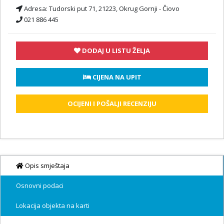
Adresa:
Tudorski put 71, 21223, Okrug Gornji - Čiovo
021 886 445
DODAJ U LISTU ŽELJA
 CIJENA NA UPIT
OCIJENI I POŠALJI RECENZIJU
Opis smještaja
Osnovni podaci
Lokacija objekta na karti