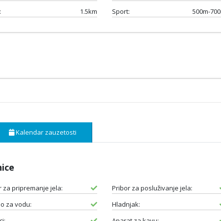
:
1.5km
Sport:
500m-70
Kalendar zauzetosti
nice
r za pripremanje jela:
Pribor za posluživanje jela:
o za vodu:
Hladnjak:
i:
Aparat za kavu: