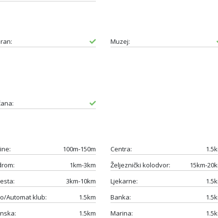
ran:
Muzej:
čana:
ine:
100m-150m
Centra:
1.5
drom:
1km-3km
Željeznički kolodvor:
15km-20
esta:
3km-10km
Ljekarne:
1.5
o/Automat klub:
1.5km
Banka:
1.5
nska:
1.5km
Marina:
1.5