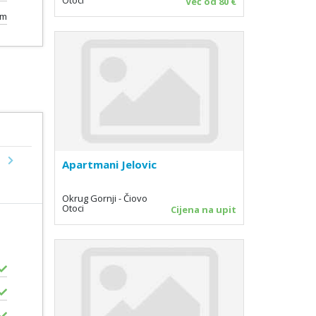
Već od 80 €
0m
Apartmani Jelovic
Next
Okrug Gornji - Čiovo
Otoci
Cijena na upit