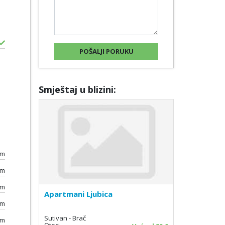
Smještaj u blizini:
km
km
km
Apartmani Ljubica
km
Sutivan - Brač
km
Otoci