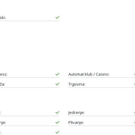
ski:
ess:
Automat klub / Casino:
ža:
Trgovina:
:
Jedrenje:
je:
Plivanje:
: