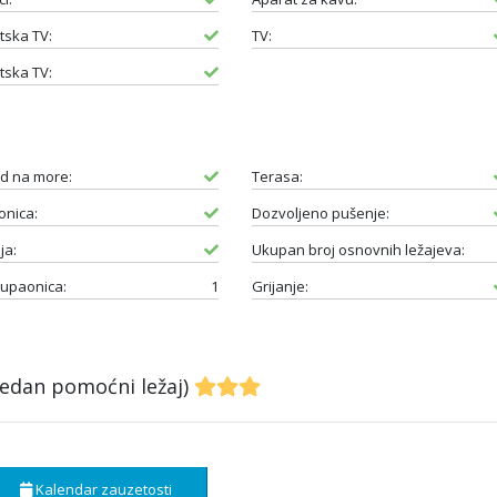
itska TV:
TV:
itska TV:
d na more:
Terasa:
nica:
Dozvoljeno pušenje:
ja:
Ukupan broj osnovnih ležajeva:
kupaonica:
1
Grijanje:
jedan pomoćni ležaj)
Kalendar zauzetosti