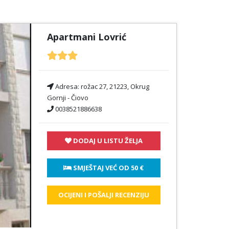
Apartmani Lovrić
Adresa:
rožac 27, 21223, Okrug
Gornji - Čiovo
0038521886638
DODAJ U LISTU ŽELJA
 SMJEŠTAJ VEĆ OD 
50 €
OCIJENI I POŠALJI RECENZIJU