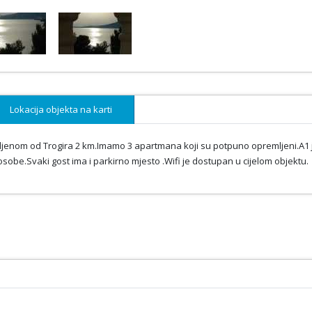
Lokacija objekta na karti
ljenom od Trogira 2 km.Imamo 3 apartmana koji su potpuno opremljeni.A1 
 osobe.Svaki gost ima i parkirno mjesto .Wifi je dostupan u cijelom objektu.