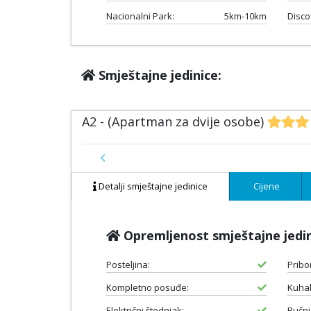
Nacionalni Park:
5km-10km
Disco
Smještajne jedinice:
A2 - (Apartman za dvije osobe)
Previous
Detalji smještajne jedinice
Cijene
Opremljenost smještajne jedi
Posteljina:
Pribo
Kompletno posuđe:
Kuhal
Električni štednjak:
Ručnic