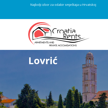
Najbolji izbor za odabir smještaja u Hrvatskoj
Lovrić