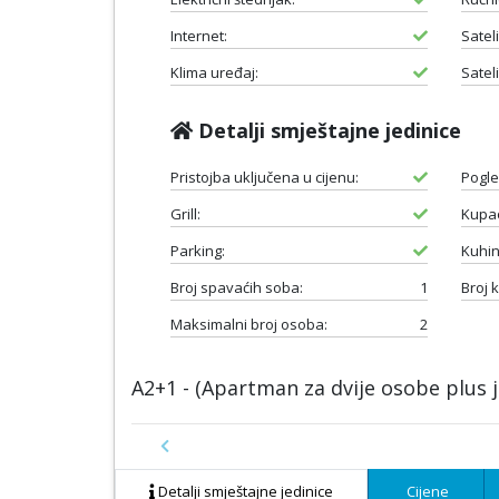
Internet:
Satel
Klima uređaj:
Satel
Detalji smještajne jedinice
Pristojba uključena u cijenu:
Pogle
Grill:
Kupao
Parking:
Kuhin
Broj spavaćih soba:
1
Broj 
Maksimalni broj osoba:
2
A2+1 - (Apartman za dvije osobe plus 
Previous
Detalji smještajne jedinice
Cijene