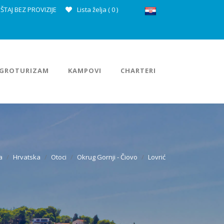
ŠTAJ BEZ PROVIZIJE
Lista želja (
0
)
GROTURIZAM
KAMPOVI
CHARTERI
a
Hrvatska
Otoci
Okrug Gornji - Čiovo
Lovrić