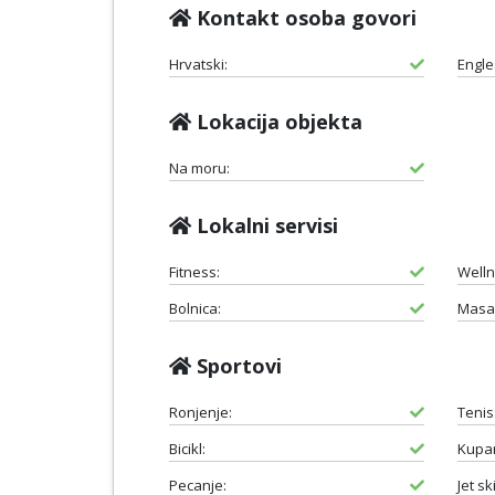
Kontakt osoba govori
Hrvatski:
Engle
Lokacija objekta
Na moru:
Lokalni servisi
Fitness:
Welln
Bolnica:
Masa
Sportovi
Ronjenje:
Tenis
Bicikl:
Kupan
Pecanje:
Jet ski