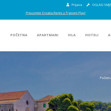
Prijava
OGLASI SMJE
Preuzmite Croatia Rents u Trgovini Play!
POČETNA
APARTMANI
VILA
HOTELI
A
Početn