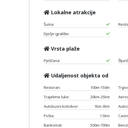
Lokalne atrakcije
Šuma:
Resto
Dječje igralište:
Vrsta plaže
Pješčana:
Šljun
Udaljenost objekta od
Restoran:
100m-150m
Trgov
Trajektne luke:
20km-25km
Aero
Autobusni kolodvor:
1km-3km
Autoc
Pošta:
1.5km
Casin
Bankomat:
500m-700m
Benzi