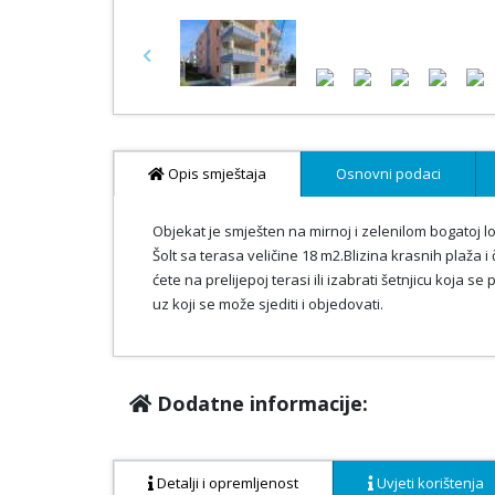
Previous
Opis smještaja
Osnovni podaci
Objekat je smješten na mirnoj i zelenilom bogatoj
Šolt sa terasa veličine 18 m2.Blizina krasnih plaža i
ćete na prelijepoj terasi ili izabrati šetnjicu koja s
uz koji se može sjediti i objedovati.
Dodatne informacije:
Detalji i opremljenost
Uvjeti korištenja