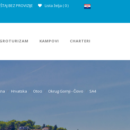
ŠTAJ BEZ PROVIZIJE
Lista želja (
0
)
GROTURIZAM
KAMPOVI
CHARTERI
tna
Hrvatska
Otoci
Okrug Gornji - Čiovo
SA4