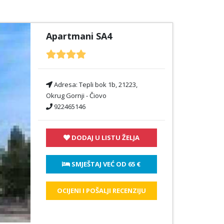
Apartmani SA4
Adresa:
Tepli bok 1b, 21223,
Okrug Gornji - Čiovo
922465146
DODAJ U LISTU ŽELJA
 SMJEŠTAJ VEĆ OD 
65 €
OCIJENI I POŠALJI RECENZIJU