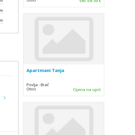
km
Već od 50 €
km
km
Apartmani Tanja
Povlja - Brač
Otoci
Cijena na upit
Next