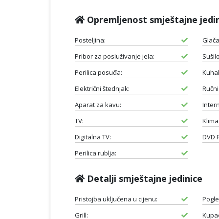
Opremljenost smještajne jedi
Posteljina:
Glača
Pribor za posluživanje jela:
Sušil
Perilica posuđa:
Kuhal
Električni štednjak:
Ručnic
Aparat za kavu:
Intern
TV:
Klima
Digitalna TV:
DVD P
Perilica rublja:
Detalji smještajne jedinice
Pristojba uključena u cijenu:
Pogle
Grill:
Kupao