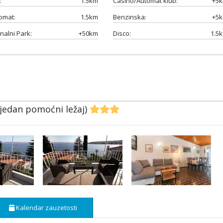
:
1.5km
Casino/Automat klub:
+5
omat:
1.5km
Benzinska:
+5
nalni Park:
+50km
Disco:
1.5
 jedan pomoćni ležaj)
Kalendar zauzetosti