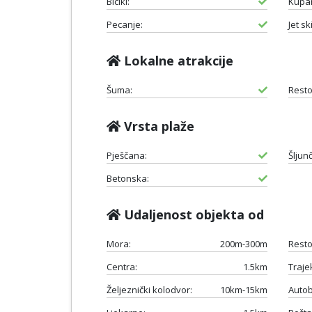
Bicikl:
Kupan
Pecanje:
Jet ski
Lokalne atrakcije
Šuma:
Resto
Vrsta plaže
Pješčana:
Šljun
Betonska:
Udaljenost objekta od
Mora:
200m-300m
Resto
Centra:
1.5km
Traje
Željeznički kolodvor:
10km-15km
Autob