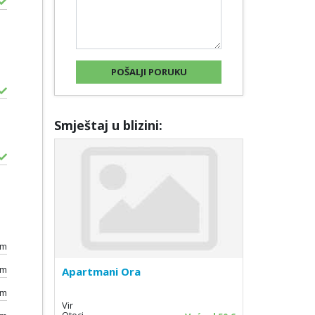
Smještaj u blizini:
0m
km
Apartmani Ora
km
Vir
Otoci