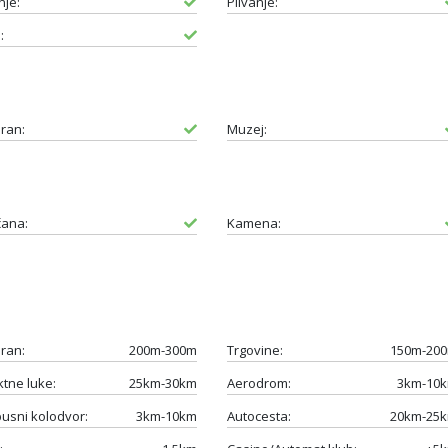
je:
Plivanje:
:
ran:
Muzej:
čana:
Kamena:
ran:
200m-300m
Trgovine:
150m-20
ktne luke:
25km-30km
Aerodrom:
3km-10
usni kolodvor:
3km-10km
Autocesta:
20km-25