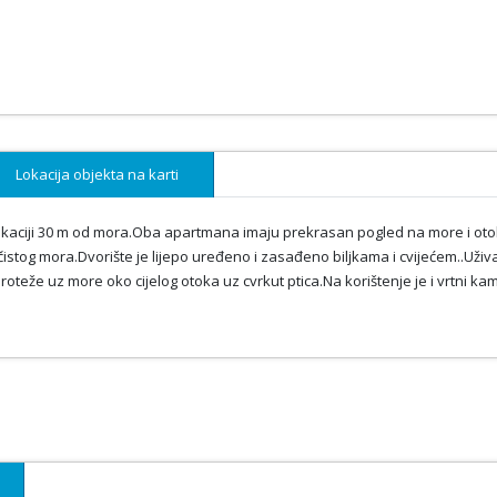
Lokacija objekta na karti
 lokaciji 30 m od mora.Oba apartmana imaju prekrasan pogled na more i oto
 čistog mora.Dvorište je lijepo uređeno i zasađeno biljkama i cvijećem..Uživ
e proteže uz more oko cijelog otoka uz cvrkut ptica.Na korištenje je i vrtni ka