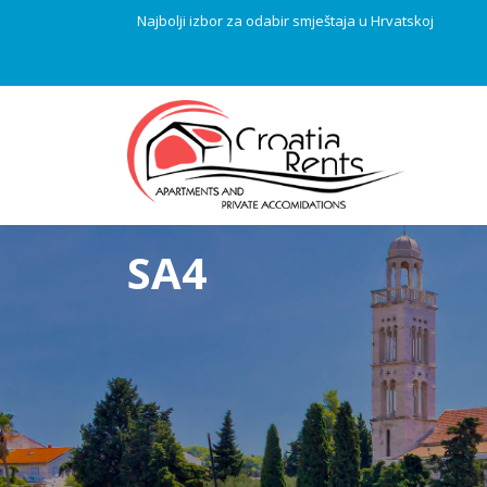
Najbolji izbor za odabir smještaja u Hrvatskoj
SA4