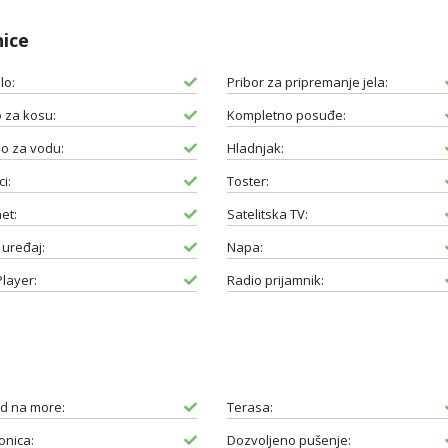
nice
lo:
Pribor za pripremanje jela:
o za kosu:
Kompletno posuđe:
o za vodu:
Hladnjak:
i:
Toster:
et:
Satelitska TV:
 uređaj:
Napa:
layer:
Radio prijamnik:
d na more:
Terasa:
nica:
Dozvoljeno pušenje: