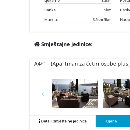
Ljekarne:
1.5km
Pošta
Banka:
+5km
Bank
Marina:
3.5km-5km
Nacio
Smještajne jedinice:
A4+1 - (Apartman za četiri osobe plus
Previous
Detalji smještajne jedinice
Cijene