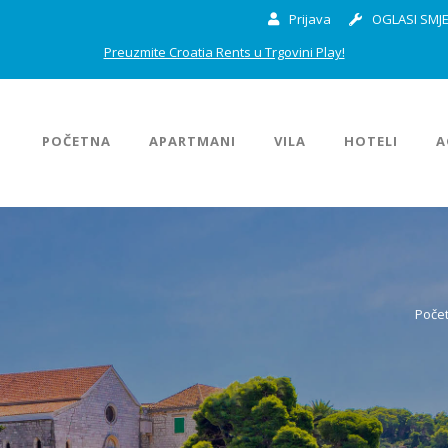
Prijava
OGLASI SMJE
Preuzmite Croatia Rents u Trgovini Play!
POČETNA
APARTMANI
VILA
HOTELI
A
Poče