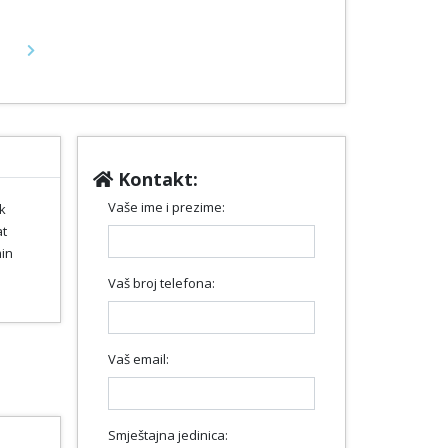
Next
Kontakt:
Vaše ime i prezime:
k
at
min
Vaš broj telefona:
Vaš email:
Smještajna jedinica: