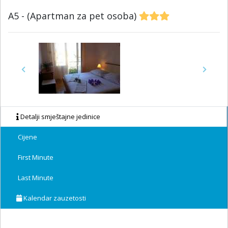
A5 - (Apartman za pet osoba)
Previous
Next
Detalji smještajne jedinice
Cijene
First Minute
Last Minute
Kalendar zauzetosti