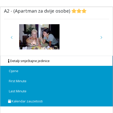
A2 - (Apartman za dvije osobe)
Previous
Next
Detalji smještajne jedinice
Cijene
First Minute
Last Minute
Kalendar zauzetosti