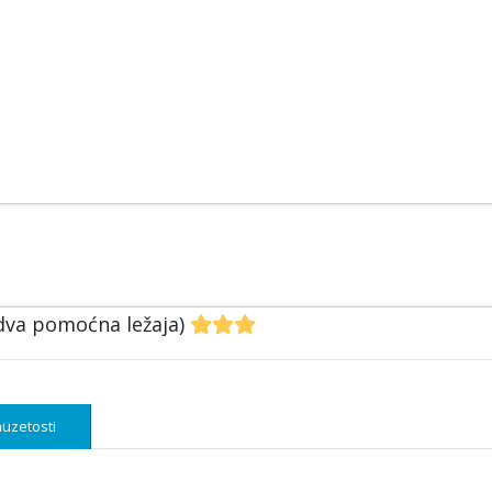
 dva pomoćna ležaja)
uzetosti