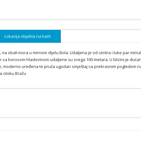
Lokacija objekta na karti
, na obali mora u mirnom dijelu Bola. Udaljena je od centra i luke par minu
aže sa borovom hladovinom udaljene su svega 100 metara. U blizini je dućan
dine, moderno uređena te pruža ugodan smještaj sa prekrasnim pogledom n
na otoku Braču