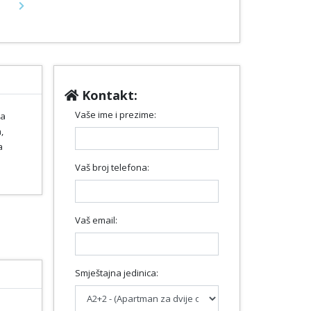
Next
Kontakt:
Vaše ime i prezime:
ta
,
a
Vaš broj telefona:
Vaš email:
Smještajna jedinica: