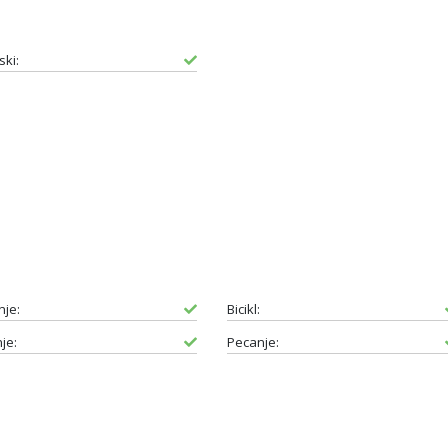
ski:
nje:
Bicikl:
je:
Pecanje: