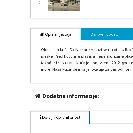
Previous
Opis smještaja
Osnovni podaci
Obiteljska kuća Stella mare nalazi se na otoku Brač
pješke. Pred kućom je plaža, a lijepe šljunčane pl
također i restorani. Kuća je obnovljena 2012. go
more. Naša kuća idealna je lokacija za vaš odmor 
Dodatne informacije:
Detalji i opremljenost