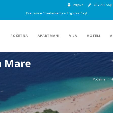
Prijava
OGLASI SMJE
Preuzmite Croatia Rents u Trgovini Play!
POČETNA
APARTMANI
VILA
HOTELI
A
a Mare
Početna
H