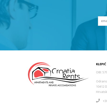
KLEPIĆ
OIB: 57
Odrans
10412 
Hrvats
+38