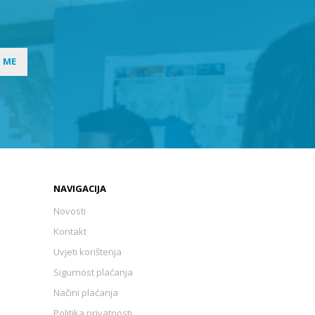
I ME
NAVIGACIJA
Novosti
Kontakt
Uvjeti korištenja
Sigurnost plaćanja
Načini plaćanja
Politika privatnosti