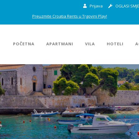
Prijava
OGLASI SMJE
Preuzmite Croatia Rents u Trgovini Play!
POČETNA
APARTMANI
VILA
HOTELI
A