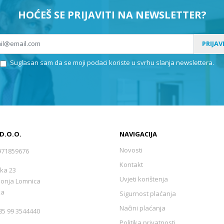
HOĆEŠ SE PRIJAVITI NA NEWSLETTER?
PRIJAV
Suglasan sam da se moji podaci koriste u svrhu slanja newslettera.
 D.O.O.
NAVIGACIJA
Novosti
971859676
Kontakt
ka 23
Uvjeti korištenja
Donja Lomnica
ka
Sigurnost plaćanja
Načini plaćanja
5 99 3544440
Politika privatnosti