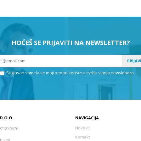
HOĆEŠ SE PRIJAVITI NA NEWSLETTER?
PRIJAV
Suglasan sam da se moji podaci koriste u svrhu slanja newslettera.
 D.O.O.
NAVIGACIJA
Novosti
971859676
Kontakt
ka 23