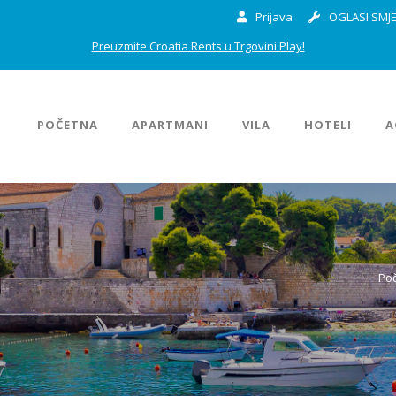
Prijava
OGLASI SMJE
Preuzmite Croatia Rents u Trgovini Play!
POČETNA
APARTMANI
VILA
HOTELI
A
Po