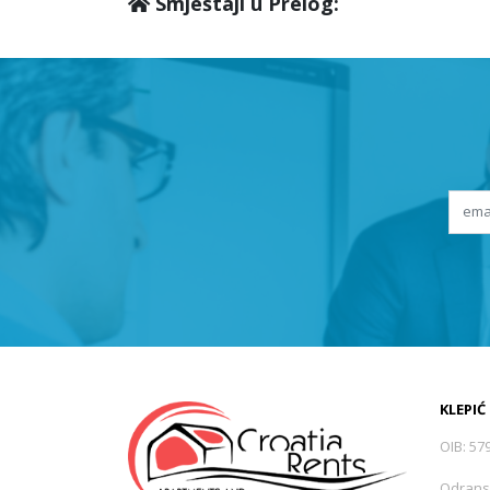
Smještaji u Prelog:
KLEPIĆ
OIB: 57
Odrans