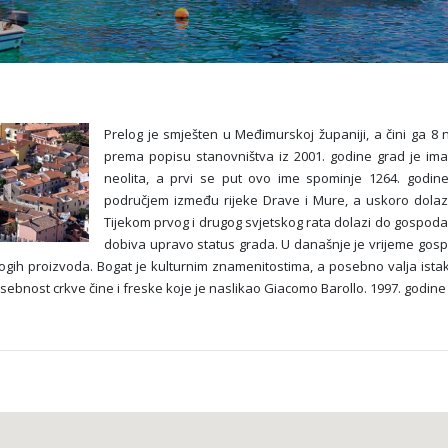
Prelog je smješten u Međimurskoj županiji, a čini ga 8 
prema popisu stanovništva iz 2001. godine grad je ima
neolita, a prvi se put ovo ime spominje 1264. godine
područjem između rijeke Drave i Mure, a uskoro dolazi 
Tijekom prvog i drugog svjetskog rata dolazi do gospodar
dobiva upravo status grada. U današnje je vrijeme gospo
ogih proizvoda. Bogat je kulturnim znamenitostima, a posebno valja istak
 posebnost crkve čine i freske koje je naslikao Giacomo Barollo. 1997. godine