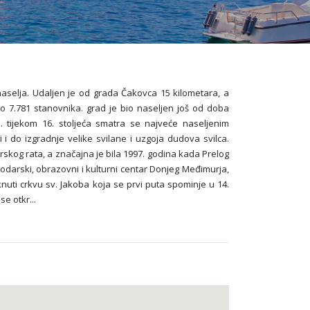
naselja. Udaljen je od grada Čakovca 15 kilometara, a
o 7.781 stanovnika. grad je bio naseljen još od doba
. tijekom 16. stoljeća smatra se najveće naseljenim
i do izgradnje velike svilane i uzgoja dudova svilca.
skog rata, a značajna je bila 1997. godina kada Prelog
darski, obrazovni i kulturni centar Donjeg Međimurja,
nuti crkvu sv. Jakoba koja se prvi puta spominje u 14.
 se otkr
...