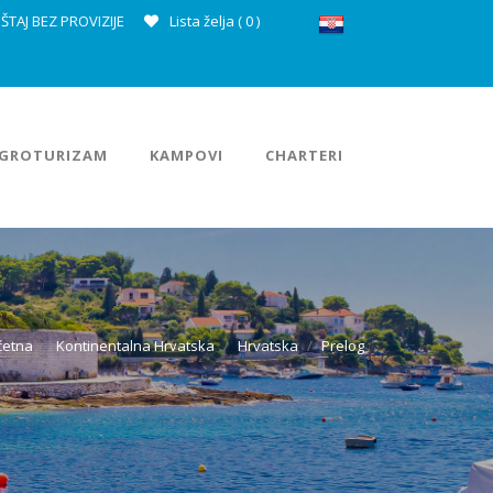
ŠTAJ BEZ PROVIZIJE
Lista želja (
0
)
GROTURIZAM
KAMPOVI
CHARTERI
četna
Kontinentalna Hrvatska
Hrvatska
Prelog