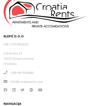
KLEPIĆ D.O.O.
OIB: 57971859676
Odranska 23
10412 Donja Lomnica
Hrvatska
+385 99 3544440
info@croatiarents.com
NAVIGACIJA