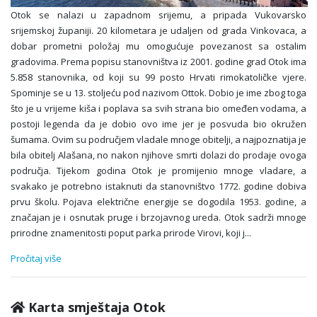
Otok se nalazi u zapadnom srijemu, a pripada Vukovarsko
srijemskoj županiji. 20 kilometara je udaljen od grada Vinkovaca, a
dobar prometni položaj mu omogućuje povezanost sa ostalim
gradovima. Prema popisu stanovništva iz 2001. godine grad Otok ima
5.858 stanovnika, od koji su 99 posto Hrvati rimokatoličke vjere.
Spominje se u 13. stoljeću pod nazivom Ottok. Dobio je ime zbog toga
što je u vrijeme kiša i poplava sa svih strana bio omeđen vodama, a
postoji legenda da je dobio ovo ime jer je posvuda bio okružen
šumama. Ovim su područjem vladale mnoge obitelji, a najpoznatija je
bila obitelj Alašana, no nakon njihove smrti dolazi do prodaje ovoga
područja. Tijekom godina Otok je promijenio mnoge vladare, a
svakako je potrebno istaknuti da stanovništvo 1772. godine dobiva
prvu školu. Pojava električne energije se dogodila 1953. godine, a
značajan je i osnutak pruge i brzojavnog ureda. Otok sadrži mnoge
prirodne znamenitosti poput parka prirode Virovi, koji j
...
Pročitaj više
Karta smještaja Otok