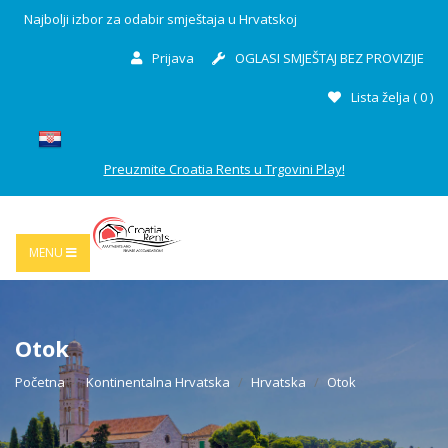
Najbolji izbor za odabir smještaja u Hrvatskoj
Prijava
OGLASI SMJEŠTAJ BEZ PROVIZIJE
Lista želja (
0
)
Preuzmite Croatia Rents u Trgovini Play!
MENU
Otok
Početna
Kontinentalna Hrvatska
Hrvatska
Otok