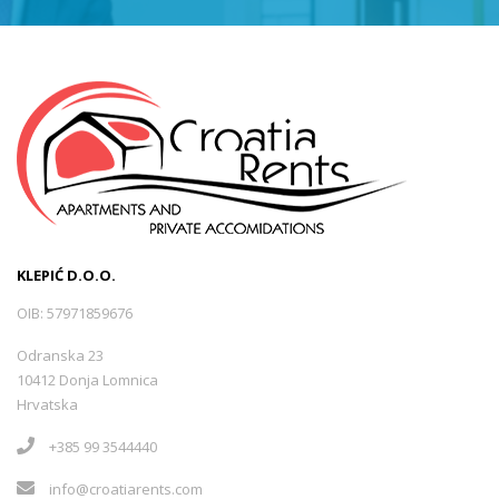
KLEPIĆ D.O.O.
OIB: 57971859676
Odranska 23
10412 Donja Lomnica
Hrvatska
+385 99 3544440
info@croatiarents.com