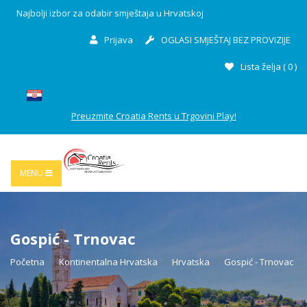
Najbolji izbor za odabir smještaja u Hrvatskoj
Prijava
OGLASI SMJEŠTAJ BEZ PROVIZIJE
Lista želja (
0
)
Preuzmite Croatia Rents u Trgovini Play!
MENU
Gospić - Trnovac
Početna
Kontinentalna Hrvatska
Hrvatska
Gospić - Trnovac