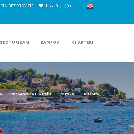
ŠTAJ BEZ PROVIZIJE
Lista želja (
0
)
GROTURIZAM
KAMPOVI
CHARTERI
a
Kontinentalna Hrvatska
Hrvatska
Garešnica