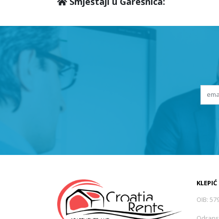
Smještaji u Garešnica:
KLEPIĆ
OIB: 57
Odrans