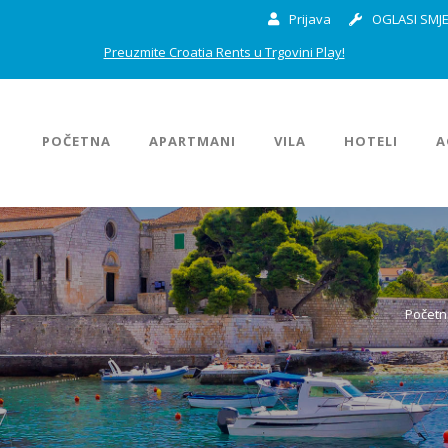
Prijava
OGLASI SMJE
Preuzmite Croatia Rents u Trgovini Play!
POČETNA
APARTMANI
VILA
HOTELI
A
Početn