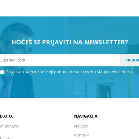
HOĆEŠ SE PRIJAVITI NA NEWSLETTER?
PRIJAV
Suglasan sam da se moji podaci koriste u svrhu slanja newslettera.
 D.O.O.
NAVIGACIJA
Novosti
971859676
Kontakt
ka 23