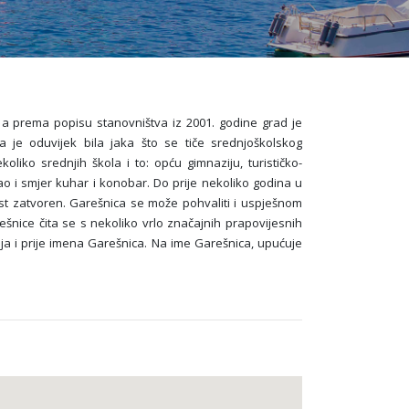
, a prema popisu stanovništva iz 2001. godine grad je
 je oduvijek bila jaka što se tiče srednjoškolskog
iko srednjih škola i to: opću gimnaziju, turističko-
ao i smjer kuhar i konobar. Do prije nekoliko godina u
lost zatvoren. Garešnica se može pohvaliti i uspješnom
nice čita se s nekoliko vrlo značajnih prapovijesnih
aja i prije imena Garešnica. Na ime Garešnica, upućuje