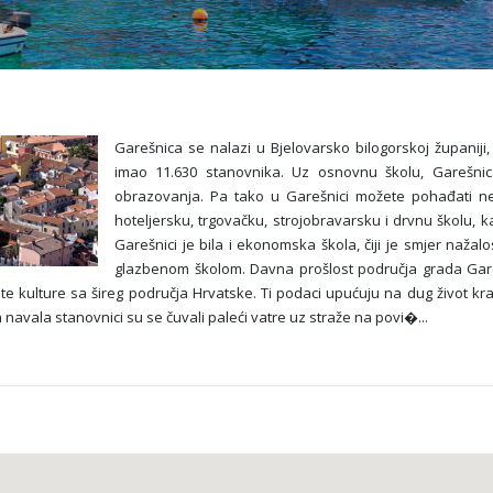
Garešnica se nalazi u Bjelovarsko bilogorskoj županiji
imao 11.630 stanovnika. Uz osnovnu školu, Garešnica
obrazovanja. Pa tako u Garešnici možete pohađati nekol
hoteljersku, trgovačku, strojobravarsku i drvnu školu, k
Garešnici je bila i ekonomska škola, čiji je smjer naža
glazbenom školom. Davna prošlost područja grada Gareš
 te kulture sa šireg područja Hrvatske. Ti podaci upućuju na dug život kr
ih navala stanovnici su se čuvali paleći vatre uz straže na povi�
...