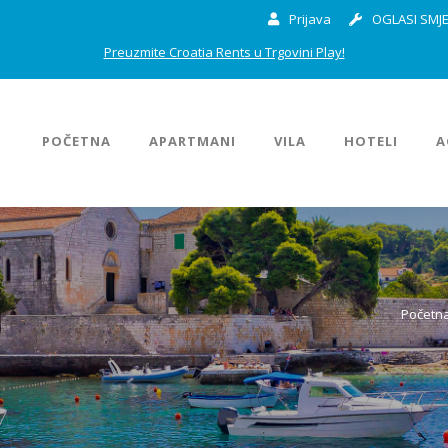
Prijava
OGLASI SMJE
Preuzmite Croatia Rents u Trgovini Play!
POČETNA
APARTMANI
VILA
HOTELI
A
Početn