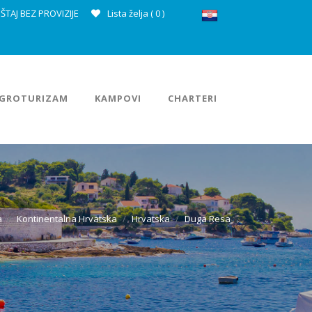
ŠTAJ BEZ PROVIZIJE
Lista želja (
0
)
GROTURIZAM
KAMPOVI
CHARTERI
a
Kontinentalna Hrvatska
Hrvatska
Duga Resa