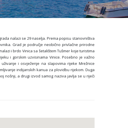
grada nalazi se 29 naselja. Prema popisu stanovništva
ovnika. Grad je područje neobično privlačne prirodne
nalazi i brdo Vinica sa šetalištem Tušmer koje turistima
ijeku i gorskim uzvisinama Vinice. Posebno je važno
uživanje i osvježenje na slapovima rijeke Mrežnice
najmljivanje indijanskih kanua za plovidbu rijekom. Duga
oj nošnji, a drugi izvod samog naziva javlja se u riječi