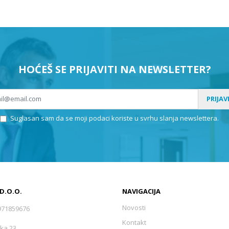
HOĆEŠ SE PRIJAVITI NA NEWSLETTER?
PRIJAV
Suglasan sam da se moji podaci koriste u svrhu slanja newslettera.
 D.O.O.
NAVIGACIJA
Novosti
971859676
Kontakt
ka 23