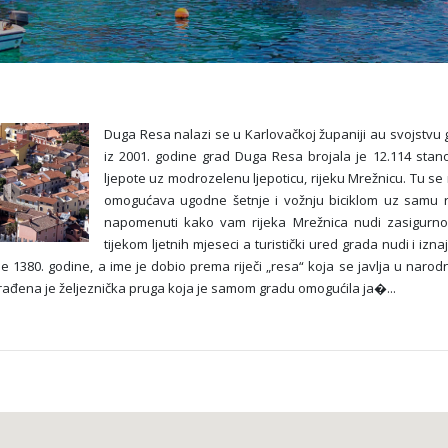
Duga Resa nalazi se u Karlovačkoj županiji au svojstvu 
iz 2001. godine grad Duga Resa brojala je 12.114 stan
ljepote uz modrozelenu ljepoticu, rijeku Mrežnicu. Tu se 
omogućava ugodne šetnje i vožnju biciklom uz samu r
napomenuti kako vam rijeka Mrežnica nudi zasigurno 
tijekom ljetnih mjeseci a turistički ured grada nudi i iz
e 1380. godine, a ime je dobio prema riječi „resa“ koja se javlja u narodn
 izgrađena je željeznička pruga koja je samom gradu omogućila ja�
...