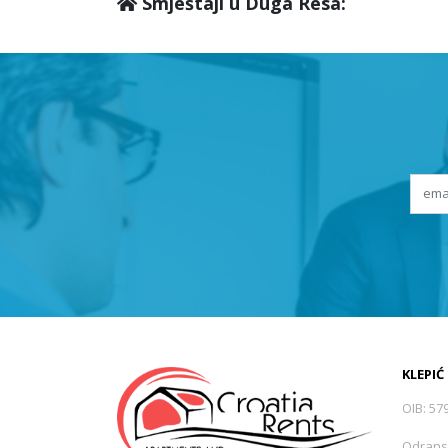
Smještaji u Duga Resa:
KLEPIĆ
OIB: 57
Odrans