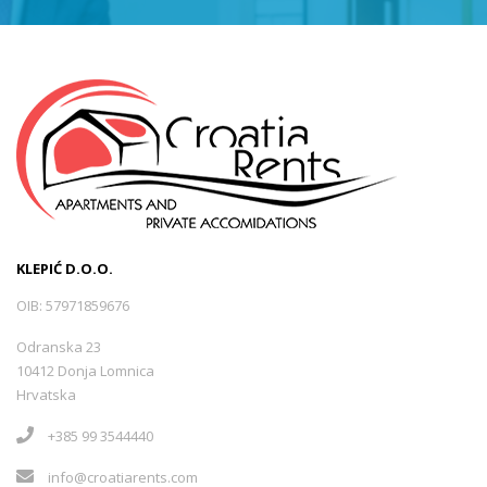
KLEPIĆ D.O.O.
OIB: 57971859676
Odranska 23
10412 Donja Lomnica
Hrvatska
+385 99 3544440
info@croatiarents.com