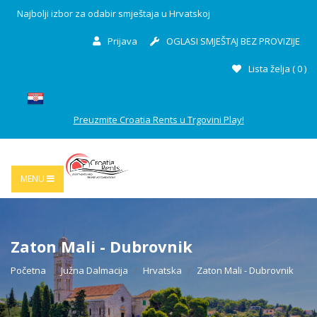
Najbolji izbor za odabir smještaja u Hrvatskoj
Prijava
OGLASI SMJEŠTAJ BEZ PROVIZIJE
Lista želja (
0
)
Preuzmite Croatia Rents u Trgovini Play!
MENU
Zaton Mali - Dubrovnik
Početna
Južna Dalmacija
Hrvatska
Zaton Mali - Dubrovnik