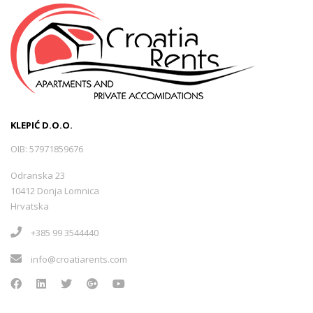
KLEPIĆ D.O.O.
OIB: 57971859676
Odranska 23
10412 Donja Lomnica
Hrvatska
+385 99 3544440
info@croatiarents.com