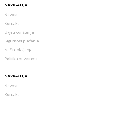
NAVIGACIJA
Novosti
Kontakt
Uvjeti korištenja
Sigurnost plaćanja
Načini plaćanja
Politika privatnosti
NAVIGACIJA
Novosti
Kontakt
Uvjeti korištenja
Sigurnost plaćanja
Načini plaćanja
Politika privatnosti