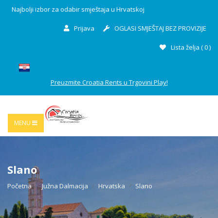
Najbolji izbor za odabir smještaja u Hrvatskoj
Prijava
OGLASI SMJEŠTAJ BEZ PROVIZIJE
Lista želja (
0
)
Preuzmite Croatia Rents u Trgovini Play!
MENU
Slano
Početna
Južna Dalmacija
Hrvatska
Slano