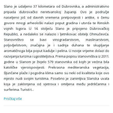
Slano je udaljeno 37 kilometara od Dubrovnika, a administrativno
pripada dubrovačko neretvanskoj županiji. Ovo je područje
naseljeno još od davnih vremena pretpovijesti i antike, o čemu
govore mnogi arheološki nalazi poput gradina i utvrda te Rimskih
vojnih logora. U 14. stoljeću Slano je pripojeno Dubrovačkoj
Republici, a nedaleko se nalazio i ljetnikovac obitelji Ohmučevića.
Stanovništvo se bavi vinogradarstvom, maslinarstvom,
poljodjelstvom, značajna je i sadnja duhana te skupljanje
aromatičnoga bilja poput kadulje i pelina. U novije vrijeme dolazi do
razvijanja turizma i ugostiteljstva. Prema popisu stanovništva iz 2011.
godine u Slanom je živjelo 579 stanovnika od kojih je većina bila
katoličke vjeroispovijesti. Prekrasna mediteranska vegetacija,
šljunčane plaže i pogodna klima samo su neki od kvaliteta koje ovo
mjesto nudi svojim turistima. Posebno je zanimljiva Slanska uvala
koja je zaklonjena od vjetrova i omiljena među jedriličarima i
surferima. Turisti t
...
Pročitaj više