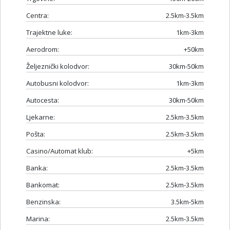
Centra:
2.5km-3.5km
Trajektne luke:
1km-3km
Aerodrom:
+50km
Željeznički kolodvor:
30km-50km
Autobusni kolodvor:
1km-3km
Autocesta:
30km-50km
Ljekarne:
2.5km-3.5km
Pošta:
2.5km-3.5km
Casino/Automat klub:
+5km
Banka:
2.5km-3.5km
Bankomat:
2.5km-3.5km
Benzinska:
3.5km-5km
Marina:
2.5km-3.5km