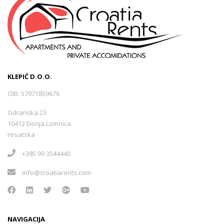
KLEPIĆ D.O.O.
OIB: 57971859676
Odranska 23
10412 Donja Lomnica
Hrvatska
+385 99 3544440
info@croatiarents.com
NAVIGACIJA