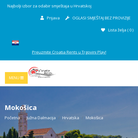
Najbolji izbor za odabir smještaja u Hrvatskoj
Prijava
OGLASI SMJEŠTAJ BEZ PROVIZIJE
Lista želja (
0
)
Preuzmite Croatia Rents u Trgovini Play!
MENU
Mokošica
Početna
Južna Dalmacija
Hrvatska
Mokošica