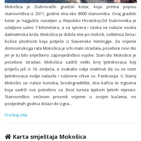
Mokošica je Dubrovački gradski kotar, koja prema popisu
stanovništva iz 2011. godine ima oko 8000 stanovnika. Ovaj gradski
kotar je najgušće naseljen u Republici Hrvatskoj.Od Dubrovnika je
udaljeno samo 7 kilometara, a sa sjevera i istoka se nalaze visoka
dalmatinska brda. Mokošica je dobila ime po mokoši, zaštitnica žena i
božice plodnosti koja potječe iz Slavenske mitologije. Za vrijeme
domovinskoga rata Mokošica je vrlo malo stradala, posebice novi dio
jer je tu bilo smješteno zapovjedništvo vojske. Stari dio Mokošice je
posebice stradao. Mokošica sadrži veliki broj ljetnikovaca koji
potječu još iz 16. stoljeća, a svakako valja istaknuti da su se osim
ljetnikovaca ovdje nalazile i ruševine crkve sv. Pankracija. U Staroj
Mokošici se nalazi konoba, brodogradilište, dva kafića te trgovina
koja sadrži sve potrebno za život turista tijekom ljetnih mjeseci.
Stanovništvo većinom provodi vrijeme u svojim kućama, no
posljednjih godina dolazi do izgra
...
Pročitaj više
Karta smještaja Mokošica