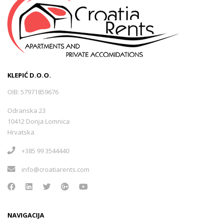
KLEPIĆ D.O.O.
OIB: 57971859676
Odranska 23
10412 Donja Lomnica
Hrvatska
+385 99 3544440
info@croatiarents.com
NAVIGACIJA