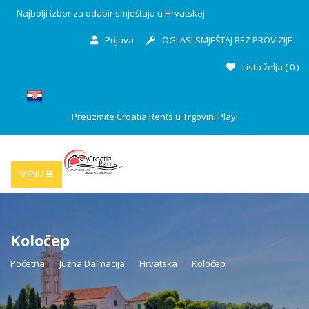
Najbolji izbor za odabir smještaja u Hrvatskoj
Prijava
OGLASI SMJEŠTAJ BEZ PROVIZIJE
Lista želja (
0
)
Preuzmite Croatia Rents u Trgovini Play!
MENU
Koločep
Početna
Južna Dalmacija
Hrvatska
Koločep