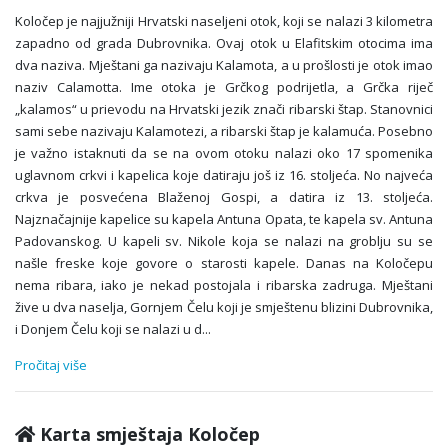
Koločep je najjužniji Hrvatski naseljeni otok, koji se nalazi 3 kilometra
zapadno od grada Dubrovnika. Ovaj otok u Elafitskim otocima ima
dva naziva. Mještani ga nazivaju Kalamota, a u prošlosti je otok imao
naziv Calamotta. Ime otoka je Grčkog podrijetla, a Grčka riječ
„kalamos“ u prievodu na Hrvatski jezik znači ribarski štap. Stanovnici
sami sebe nazivaju Kalamotezi, a ribarski štap je kalamuća. Posebno
je važno istaknuti da se na ovom otoku nalazi oko 17 spomenika
uglavnom crkvi i kapelica koje datiraju još iz 16. stoljeća. No najveća
crkva je posvećena Blaženoj Gospi, a datira iz 13. stoljeća.
Najznačajnije kapelice su kapela Antuna Opata, te kapela sv. Antuna
Padovanskog. U kapeli sv. Nikole koja se nalazi na groblju su se
našle freske koje govore o starosti kapele. Danas na Koločepu
nema ribara, iako je nekad postojala i ribarska zadruga. Mještani
žive u dva naselja, Gornjem Čelu koji je smještenu blizini Dubrovnika,
i Donjem Čelu koji se nalazi u d
...
Pročitaj više
Karta smještaja Koločep