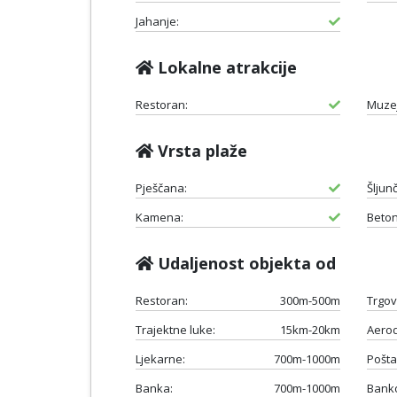
Jahanje:
Lokalne atrakcije
Restoran:
Muzej
Vrsta plaže
Pješčana:
Šljun
Kamena:
Beton
Udaljenost objekta od
Restoran:
300m-500m
Trgov
Trajektne luke:
15km-20km
Aero
Ljekarne:
700m-1000m
Pošta
Banka:
700m-1000m
Bank