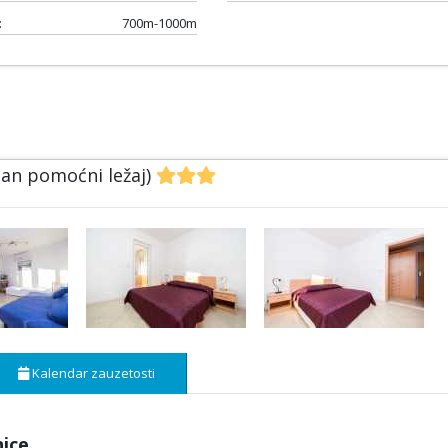
:
700m-1000m
dan pomoćni ležaj)
Kalendar zauzetosti
nice