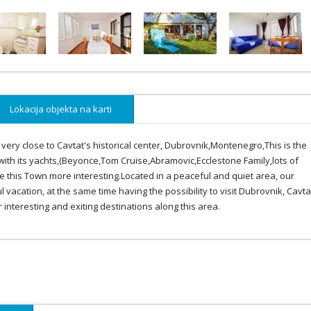
Lokacija objekta na karti
nd very close to Cavtat's historical center, Dubrovnik,Montenegro,This is the
n with its yachts,(Beyonce,Tom Cruise,Abramovic,Ecclestone Family,lots of
e this Town more interesting.Located in a peaceful and quiet area, our
acation, at the same time having the possibility to visit Dubrovnik, Cavta
nteresting and exiting destinations along this area.