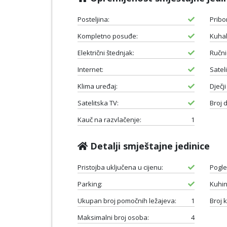
Posteljina:
Pribo
Kompletno posuđe:
Kuhal
Električni štednjak:
Ručnic
Internet:
Satel
Klima uređaj:
Dječji
Satelitska TV:
Broj 
Kauč na razvlačenje:
1
Detalji smještajne jedinice
Pristojba uključena u cijenu:
Pogle
Parking:
Kuhin
Ukupan broj pomočnih ležajeva:
1
Broj 
Maksimalni broj osoba:
4