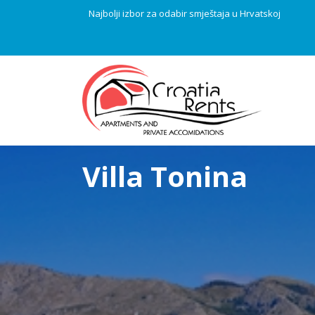
Najbolji izbor za odabir smještaja u Hrvatskoj
Villa Tonina