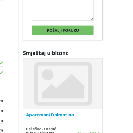
Smještaj u blizini:
0m
km
Apartmani Dalmatina
0m
Pelješac - Orebić
km
Južna Dalmacija