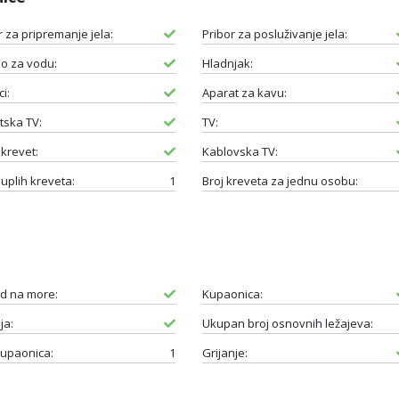
r za pripremanje jela:
Pribor za posluživanje jela:
o za vodu:
Hladnjak:
i:
Aparat za kavu:
itska TV:
TV:
 krevet:
Kablovska TV:
duplih kreveta:
1
Broj kreveta za jednu osobu:
d na more:
Kupaonica:
ja:
Ukupan broj osnovnih ležajeva:
kupaonica:
1
Grijanje: