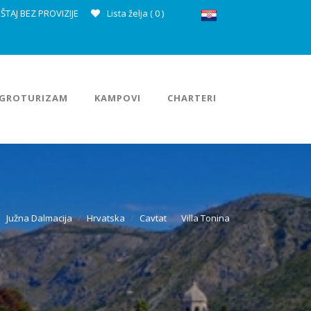
ŠTAJ BEZ PROVIZIJE
Lista želja (
0
)
GROTURIZAM
KAMPOVI
CHARTERI
Južna Dalmacija
Hrvatska
Cavtat
Villa Tonina