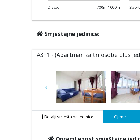
Disco:
700m-1000m
Sport
Smještajne jedinice:
A3+1 - (Apartman za tri osobe plus je
Previous
Detalji smještajne jedinice
Cijene
Opremljenost smještajne jedi