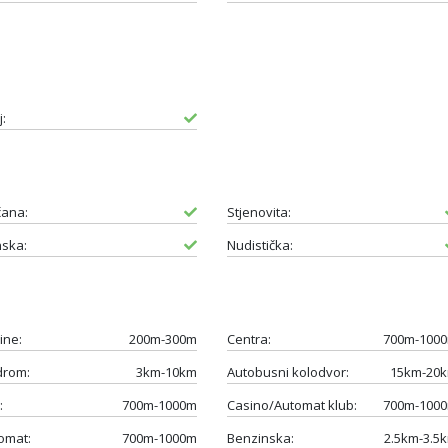
:
čana:
Stjenovita:
ska:
Nudistička:
ine:
200m-300m
Centra:
700m-100
drom:
3km-10km
Autobusni kolodvor:
15km-20
:
700m-1000m
Casino/Automat klub:
700m-100
omat:
700m-1000m
Benzinska:
2.5km-3.5