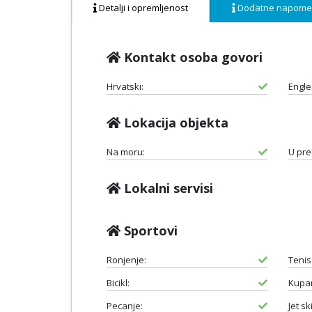
Detalji i opremljenost
Dodatne napom
Kontakt osoba govori
Hrvatski:
Engle
Lokacija objekta
Na moru:
U pre
Lokalni servisi
Sportovi
Ronjenje:
Tenis
Bicikl:
Kupan
Pecanje:
Jet ski