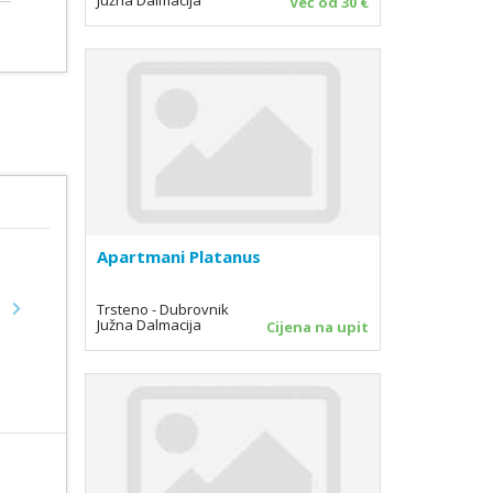
Već od 30 €
Apartmani Platanus
Trsteno - Dubrovnik
Next
Južna Dalmacija
Cijena na upit