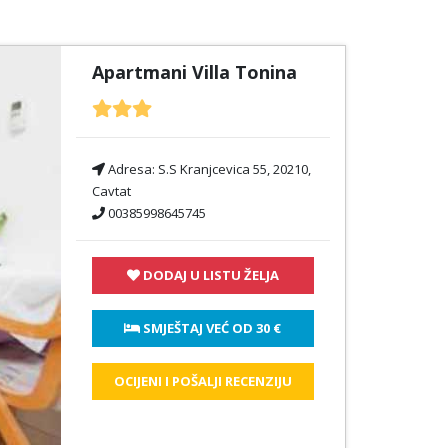
Apartmani Villa Tonina
Adresa:
S.S Kranjcevica 55, 20210,
Cavtat
00385998645745
DODAJ U LISTU ŽELJA
 SMJEŠTAJ VEĆ OD 
30 €
OCIJENI I POŠALJI RECENZIJU