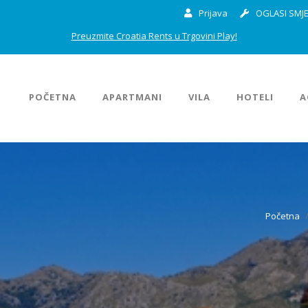
Prijava
OGLASI SMJE
Preuzmite Croatia Rents u Trgovini Play!
POČETNA
APARTMANI
VILA
HOTELI
A
Početna