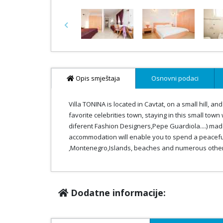
Previous
Opis smještaja
Osnovni podaci
Villa TONINA is located in Cavtat, on a small hill, a
favorite celebrities town, staying in this small tow
diferent Fashion Designers,Pepe Guardiola....) mad
accommodation will enable you to spend a peaceful v
,Montenegro,Islands, beaches and numerous other i
Dodatne informacije: