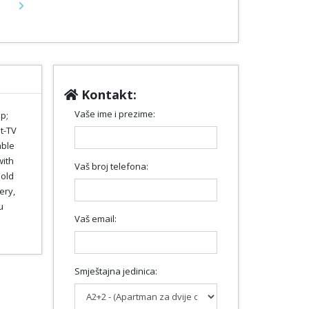
Next
Kontakt:
Vaše ime i prezime:
p;
t-TV
able
with
Vaš broj telefona:
 old
ery,
u
Vaš email:
Smještajna jedinica: