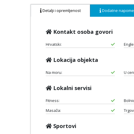
Detalji i opremljenost
Dodatne napom
Kontakt osoba govori
Hrvatski:
Engle
Lokacija objekta
Na moru:
U cen
Lokalni servisi
Fitness:
Bolni
Masaža:
Trgov
Sportovi