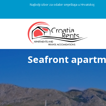
Najbolji izbor za odabir smještaja u Hrvatskoj
Seafront apart