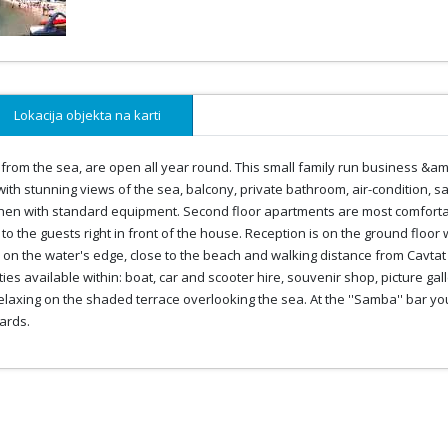
Lokacija objekta na karti
 from the sea, are open all year round. This small family run business &am
th stunning views of the sea, balcony, private bathroom, air-condition, sa
tchen with standard equipment. Second floor apartments are most comfort
le to the guests right in front of the house. Reception is on the ground floor 
n on the water's edge, close to the beach and walking distance from Cavtat
ies available within: boat, car and scooter hire, souvenir shop, picture gall
elaxing on the shaded terrace overlooking the sea. At the ''Samba'' bar yo
iards.