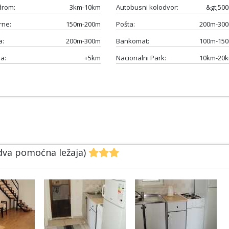
drom:
3km-10km
Autobusni kolodvor:
&gt;50
rne:
150m-200m
Pošta:
200m-30
a:
200m-300m
Bankomat:
100m-15
a:
+5km
Nacionalni Park:
10km-20
 dva pomoćna ležaja)