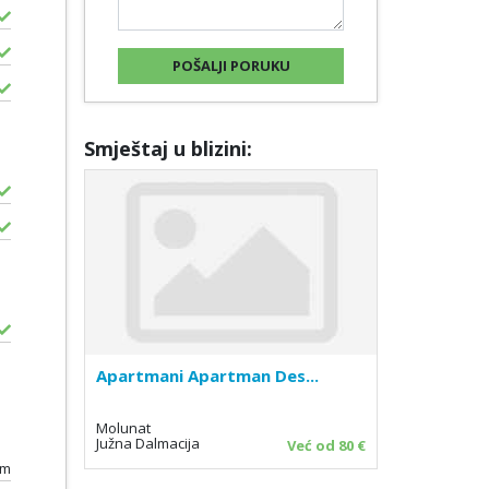
Smještaj u blizini:
Apartmani Apartman Des...
Molunat
Južna Dalmacija
Već od 80 €
0m