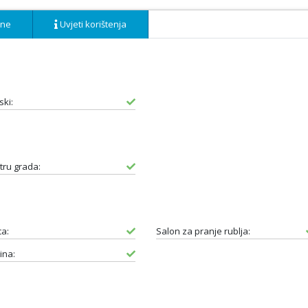
ene
Uvjeti korištenja
ski:
tru grada:
ca:
Salon za pranje rublja:
ina: