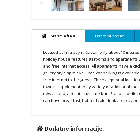
Previous
Opis smještaja
Osnovni podaci
Located at Tiha bay in Cavtat, only about 10 metres
holiday house features all rooms and apartments wi
and free internet access. All aparments have a ki
gallery style split level. Free car parking is availab
free internet to the guests.The exceptional locatio
town is supplemented by variety of additional facilit
news stand, and internet cafe bar ''Samba'' while r
can have breakfast, hot and cold drinks or play bill
Dodatne informacije: