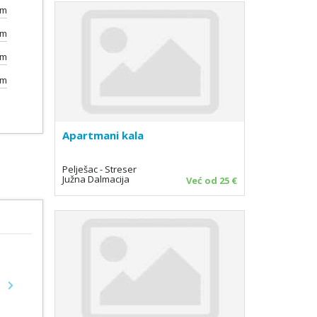
0m
0m
0m
km
Apartmani kala
Pelješac - Streser
Južna Dalmacija
Već od 25 €
Next