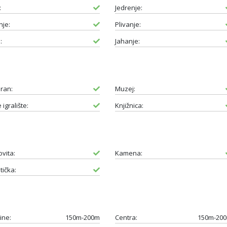
:
Jedrenje:
je:
Plivanje:
:
Jahanje:
ran:
Muzej:
 igralište:
Knjižnica:
ovita:
Kamena:
tička:
ine:
150m-200m
Centra:
150m-20