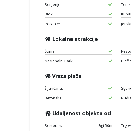
Ronjenje:
Tenis
Bicikl:
Kupan
Pecanje:
Jet ski
Lokalne atrakcije
Šuma:
Resto
Nacionalni Park:
Dječje
Vrsta plaže
Šljunčana:
Stjen
Betonska:
Nudis
Udaljenost objekta od
Restoran:
&gt;50m
Trgov