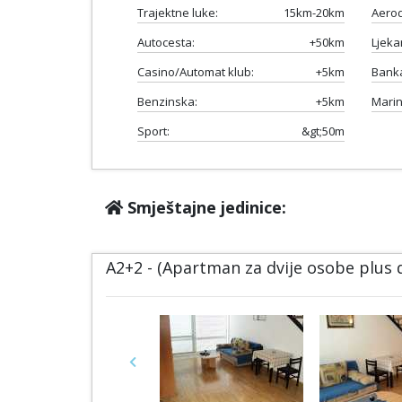
Trajektne luke:
15km-20km
Aero
Autocesta:
+50km
Ljeka
Casino/Automat klub:
+5km
Bank
Benzinska:
+5km
Marin
Sport:
&gt;50m
Smještajne jedinice:
A2+2 - (Apartman za dvije osobe plus
Previous