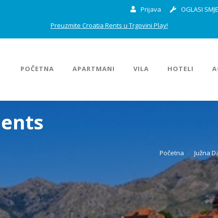
Prijava
OGLASI SMJE
Preuzmite Croatia Rents u Trgovini Play!
POČETNA
APARTMANI
VILA
HOTELI
A
ments
Početna
Južna D