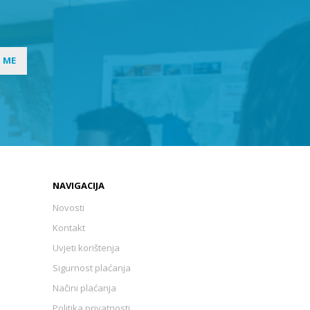
I ME
NAVIGACIJA
Novosti
Kontakt
Uvjeti korištenja
Sigurnost plaćanja
Načini plaćanja
Politika privatnosti