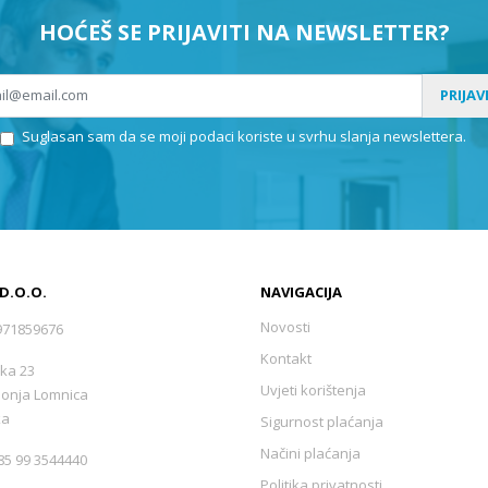
HOĆEŠ SE PRIJAVITI NA NEWSLETTER?
PRIJAV
Suglasan sam da se moji podaci koriste u svrhu slanja newslettera.
 D.O.O.
NAVIGACIJA
Novosti
971859676
Kontakt
ka 23
Uvjeti korištenja
Donja Lomnica
ka
Sigurnost plaćanja
Načini plaćanja
5 99 3544440
Politika privatnosti