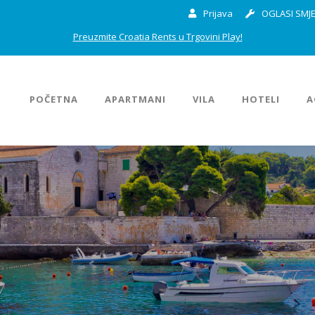
Prijava
OGLASI SMJE
Preuzmite Croatia Rents u Trgovini Play!
POČETNA
APARTMANI
VILA
HOTELI
A