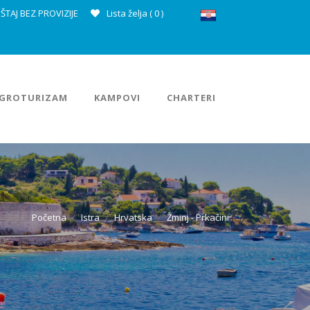
ŠTAJ BEZ PROVIZIJE
Lista želja (
0
)
GROTURIZAM
KAMPOVI
CHARTERI
Početna
Istra
Hrvatska
Žminj - Prkačini