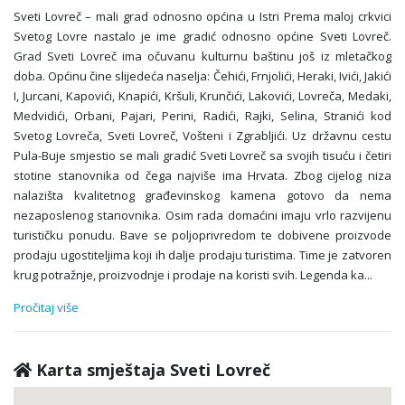
Sveti Lovreč – mali grad odnosno općina u Istri Prema maloj crkvici
Svetog Lovre nastalo je ime gradić odnosno općine Sveti Lovreč.
Grad Sveti Lovreč ima očuvanu kulturnu baštinu još iz mletačkog
doba. Općinu čine slijedeća naselja: Čehići, Frnjolići, Heraki, Ivići, Jakići
I, Jurcani, Kapovići, Knapići, Kršuli, Krunčići, Lakovići, Lovreča, Medaki,
Medvidići, Orbani, Pajari, Perini, Radići, Rajki, Selina, Stranići kod
Svetog Lovreča, Sveti Lovreč, Vošteni i Zgrabljići. Uz državnu cestu
Pula-Buje smjestio se mali gradić Sveti Lovreč sa svojih tisuću i četiri
stotine stanovnika od čega najviše ima Hrvata. Zbog cijelog niza
nalazišta kvalitetnog građevinskog kamena gotovo da nema
nezaposlenog stanovnika. Osim rada domaćini imaju vrlo razvijenu
turističku ponudu. Bave se poljoprivredom te dobivene proizvode
prodaju ugostiteljima koji ih dalje prodaju turistima. Time je zatvoren
krug potražnje, proizvodnje i prodaje na koristi svih. Legenda ka
...
Pročitaj više
Karta smještaja Sveti Lovreč