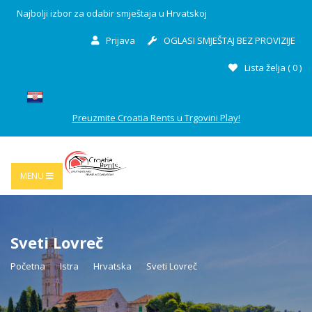
Najbolji izbor za odabir smještaja u Hrvatskoj
Prijava
OGLASI SMJEŠTAJ BEZ PROVIZIJE
Lista želja (
0
)
Preuzmite Croatia Rents u Trgovini Play!
MENU
Sveti Lovreč
Početna
Istra
Hrvatska
Sveti Lovreč