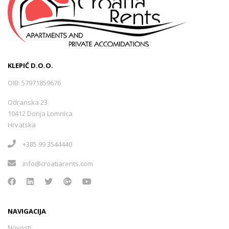
KLEPIĆ D.O.O.
OIB: 57971859676
Odranska 23
10412 Donja Lomnica
Hrvatska
+385 99 3544440
info@croatiarents.com
NAVIGACIJA
Novosti