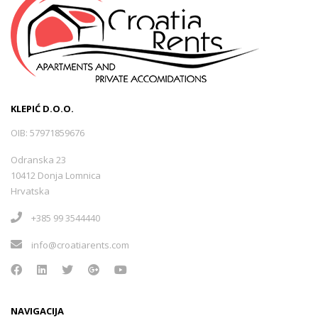
KLEPIĆ D.O.O.
OIB: 57971859676
Odranska 23
10412 Donja Lomnica
Hrvatska
+385 99 3544440
info@croatiarents.com
NAVIGACIJA