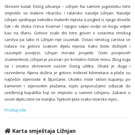
Skriveni kutak čistog uživanja – Ližnjan Na samom jugoistoku Istre
smjestilo se maleno ribarsko i ratarsko naselje Ližnjan. Naselje
Ližnjan sjedinjuje nekoliko malenih mjesta a pogled iz njega doseže
čak i do otoka Cresa. Kvarner i njegov zaljev ovdje se mogu vidjeti
kao na dlanu. Gotovo svaki dio Istre govori o ostacima rimskog
carstva pa tako ni Ližnjan nije izuzetak. Ostaci rimskog carstva se
nalaze na gotovo svakom dijelu mjesta. Kako biste doživjeli i
razumjeli povijest, Ližnjan morate posjetiti. Osim povijesnih
znamenitosti, Ližnjan je poznat i po kristalno čistom moru. Zbog toga
se i smatra skrivenom oazom čistog užitka. Obala je duga i
razvedena. Njena dužina je gotovo trideset kilometara a plaže su
najčešće stjenovite ili šljunčane. Ukoliko niste skloni kupanju po
kamenim i stjenovitim plažama, toplo preporučamo odlazak do
uređenog kupališta koji se smjestio u samom Ližnjanu. Zabave u
ovom dijelu Istre ne manjka. Tijekom ljeta svako Istarsko mjes
...
Pročitaj više
Karta smještaja Ližnjan