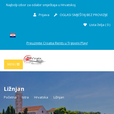
Najbolji izbor za odabir smještaja u Hrvatskoj
Prijava
OGLASI SMJEŠTAJ BEZ PROVIZIJE
Lista želja (
0
)
Preuzmite Croatia Rents u Trgovini Play!
MENU
Ližnjan
Početna
Istra
Hrvatska
Ližnjan