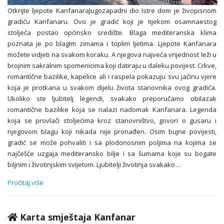
Otkrijte ljepote KanfanaraJugozapadni dio Istre dom je živopisnom
gradiću Kanfanaru. Ovo je gradić koji je tijekom osamnaestog
stoljeća postao općinsko središte. Blaga mediteranska klima
poznata je po blagim zimama i toplim ljetima. Ljepote Kanfanara
možete vidjeti na svakom koraku. A njegova najveća vrijednost leži u
brojnim sakralnim spomenicima koji datiraju u daleku povijest. Crkve,
romantične bazilike, kapelice ali i raspela pokazuju svu jačinu vjere
koja je protkana u svakom dijelu života stanovnika ovog gradića.
Ukoliko ste ljubitelj legendi, svakako preporučamo obilazak
romantične bazilike koja se nalazi nadomak Kanfanara. Legenda
koja se provlači stoljećima kroz stanovništvo, govori o gusaru i
njegovom blagu koji nikada nije pronađen. Osim bujne povijesti,
gradić se može pohvaliti i sa plodonosnim poljima na kojima se
najčešće uzgaja mediteransko bilje i sa šumama koje su bogate
biljnim i životinjskim svijetom. Ljubitelji životinja svakako
...
Pročitaj više
Karta smještaja Kanfanar