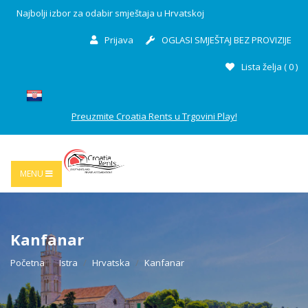
Najbolji izbor za odabir smještaja u Hrvatskoj
Prijava
OGLASI SMJEŠTAJ BEZ PROVIZIJE
Lista želja (
0
)
Preuzmite Croatia Rents u Trgovini Play!
MENU
Kanfanar
Početna
Istra
Hrvatska
Kanfanar