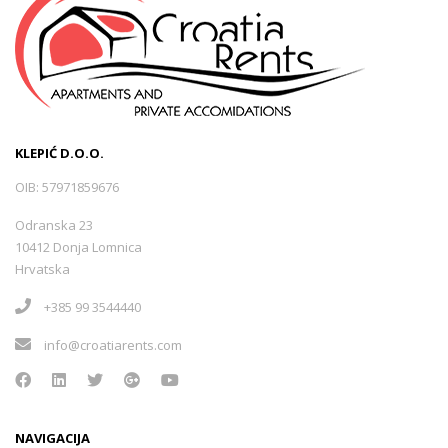
KLEPIĆ D.O.O.
OIB: 57971859676
Odranska 23
10412 Donja Lomnica
Hrvatska
+385 99 3544440
info@croatiarents.com
NAVIGACIJA