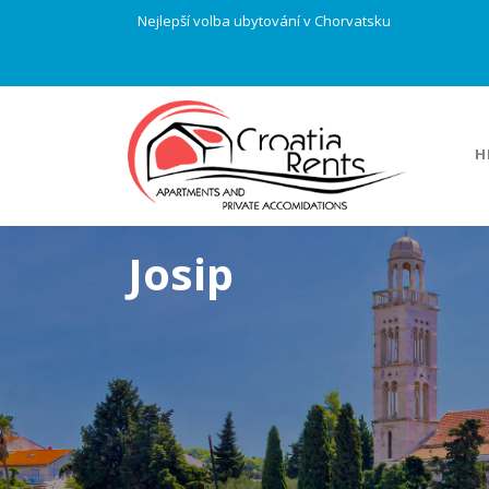
Nejlepší volba ubytování v Chorvatsku
H
Josip