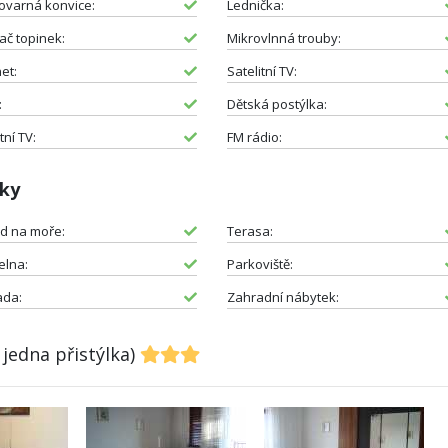
ovarná konvice:
Lednička:
č topinek:
Mikrovlnná trouby:
et:
Satelitní TV:
:
Dětská postýlka:
tní TV:
FM rádio:
tky
d na moře:
Terasa:
elna:
Parkoviště:
ada:
Zahradní nábytek:
 jedna přistýlka)