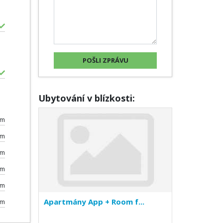
Ubytování v blízkosti:
0m
km
km
km
km
Apartmány App + Room f...
0m