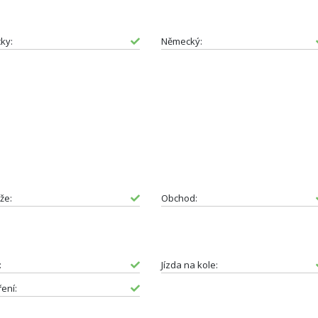
cky:
Německý:
že:
Obchod:
:
Jízda na kole:
ení: