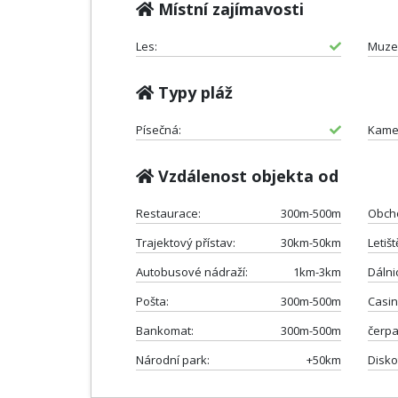
Místní zajímavosti
Les:
Muze
Typy pláž
Písečná:
Kame
Vzdálenost objekta od
Restaurace:
300m-500m
Obch
Trajektový přístav:
30km-50km
Letišt
Autobusové nádraží:
1km-3km
Dálni
Pošta:
300m-500m
Casin
Bankomat:
300m-500m
čerpa
Národní park:
+50km
Disko