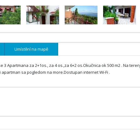
Umístění na mapě
se 3 Apartmana za 2+1os., za 4 os.,za 6+2 os.Okučnica ok 500 m2 . Na teren
aki apartman sa pogledom na more.Dostupan internet Wi-Fi .