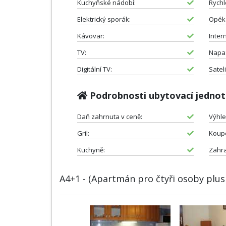
Kuchyňské nádobí:
Rychl
Elektrický sporák:
Opéka
Kávovar:
Intern
TV:
Napa
Digitální TV:
Sateli
Podrobnosti ubytovací jedno
Daň zahrnuta v ceně:
Výhle
Gril:
Koup
Kuchyně:
Zahr
A4+1 - (Apartmán pro čtyři osoby plus