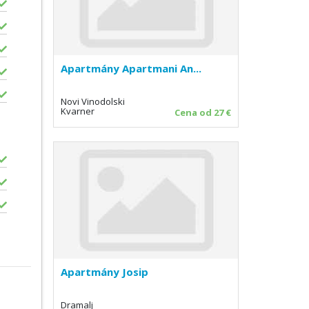
Apartmány Apartmani An...
Novi Vinodolski
Kvarner
Cena od 27 €
Apartmány Josip
Dramalj