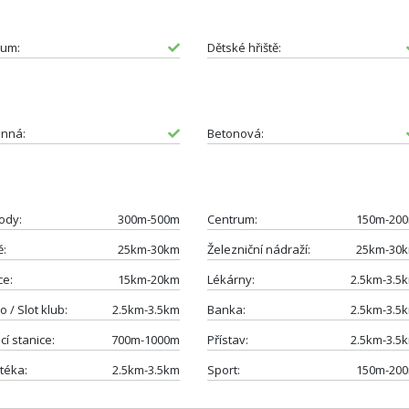
um:
Dětské hřiště:
nná:
Betonová:
ody:
300m-500m
Centrum:
150m-20
ě:
25km-30km
Železniční nádraží:
25km-30
ce:
15km-20km
Lékárny:
2.5km-3.5
o / Slot klub:
2.5km-3.5km
Banka:
2.5km-3.5
cí stanice:
700m-1000m
Přístav:
2.5km-3.5
téka:
2.5km-3.5km
Sport:
150m-20