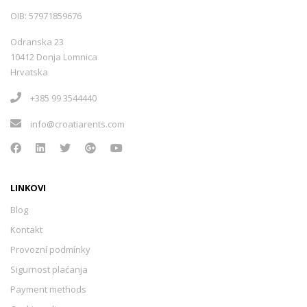
OIB: 57971859676
Odranska 23
10412 Donja Lomnica
Hrvatska
+385 99 3544440
info@croatiarents.com
LINKOVI
Blog
Kontakt
Provozní podmínky
Sigurnost plaćanja
Payment methods