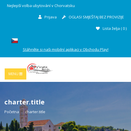
Nejlepší volba ubytování v Chorvatsku
Prijava
OGLASI SMJEŠTAJ BEZ PROVIZIJE
Lista želja (
0
)
Stáhněte si naši mobilní aplikaci v Obchodu Play!
MENU
charter.title
Početna
charter.title