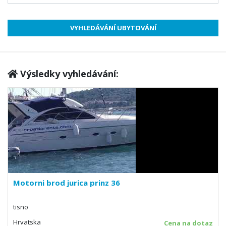
Výsledky vyhledávání:
Motorni brod jurica prinz 36
tisno
Hrvatska
Cena na dotaz