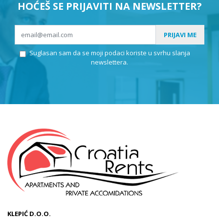
HOĆEŠ SE PRIJAVITI NA NEWSLETTER?
PRIJAVI ME
Suglasan sam da se moji podaci koriste u svrhu slanja
newslettera.
KLEPIĆ D.O.O.