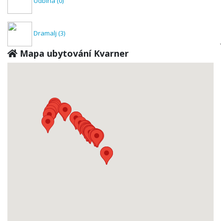
Udbina
(0)
Dramalj
(3)
Mapa ubytování Kvarner
Dražice
(0)
Rijeka
(2)
Fužine
(0)
Jadranovo
(1)
Kastav
(0)