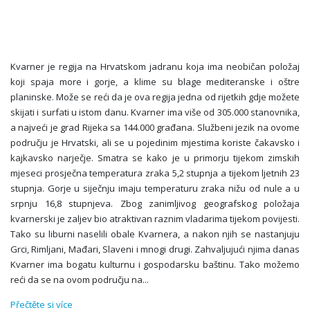
Kvarner je regija na Hrvatskom jadranu koja ima neobičan položaj
koji spaja more i gorje, a klime su blage mediteranske i oštre
planinske. Može se reći da je ova regija jedna od rijetkih gdje možete
skijati i surfati u istom danu. Kvarner ima više od 305.000 stanovnika,
a najveći je grad Rijeka sa 144.000 građana. Službeni jezik na ovome
području je Hrvatski, ali se u pojedinim mjestima koriste čakavsko i
kajkavsko narječje. Smatra se kako je u primorju tijekom zimskih
mjeseci prosječna temperatura zraka 5,2 stupnja a tijekom ljetnih 23
stupnja. Gorje u siječnju imaju temperaturu zraka nižu od nule a u
srpnju 16,8 stupnjeva. Zbog zanimljivog geografskog položaja
kvarnerski je zaljev bio atraktivan raznim vladarima tijekom povijesti.
Tako su liburni naselili obale Kvarnera, a nakon njih se nastanjuju
Grci, Rimljani, Mađari, Slaveni i mnogi drugi. Zahvaljujući njima danas
Kvarner ima bogatu kulturnu i gospodarsku baštinu. Tako možemo
reći da se na ovom području na
...
Přečtěte si více