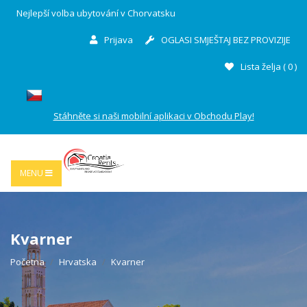
Nejlepší volba ubytování v Chorvatsku
Prijava
OGLASI SMJEŠTAJ BEZ PROVIZIJE
Lista želja (
0
)
Stáhněte si naši mobilní aplikaci v Obchodu Play!
MENU
Kvarner
Početna
Hrvatska
Kvarner