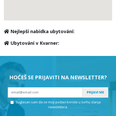
Kraljevica
(2)
Novi Vinodolski
(9)
Nejlepší nabídka ubytování:
Vela Učka
(0)
Ubytování v Kvarner:
Tribalj
(0)
Senj
(3)
HOĆEŠ SE PRIJAVITI NA NEWSLETTER?
Bakar
(0)
PRIJAVI ME
Suglasan sam da se moji podaci koriste u svrhu slanja
Karlobag
(0)
newslettera.