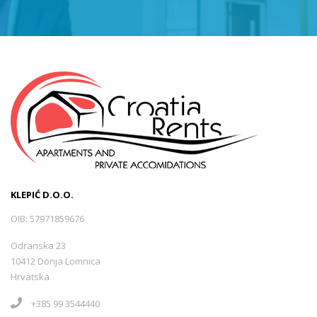
Sveti Juraj
(0)
Tršće
(0)
Opatija -Volosko
(1)
Selce
(5)
KLEPIĆ D.O.O.
Mošćenička Draga
(1)
OIB: 57971859676
Odranska 23
Lukovo
(0)
10412 Donja Lomnica
Hrvatska
+385 99 3544440