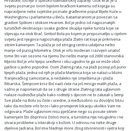
Hrvatske, točnije u Splitsko-dalmatinskoj županiji. Otok Brač je u
svijetu poznat po svom bijelom bračkom kamenu od kojega su
napravljene neke svjetske poznate građevine poput Bijele Kuće u
Washingtonu i parlamenta u Beču. Katamaranom je povezan sa
gradom Splitom i otokom Hvarom. Bol je jedno od najpoznatijih
turističkih destinacija i svake godine okuplja rijeke turista koje se
slijevaju na otok Brač. Simbol Bola po kojem je prepoznatljiv u cijelom
svijetu jest njegova najpoznatija plaža Zlatni rat koja je prikrivena
sitnim kamenjem. Ta plaža je od strogog centra udaljena nešto
manje od punog kilometra. Otok je vrlo moderan i razvijen unatoč
tome što van sezone na njemu živi nešto manje od 2000 stanovnika.
Mjesto Bol je vrlo lijepo uređeno i oku ugodno te ga se može obići
pješice u jedno popodne. Osim Zlatnog rata, na plaži postoji još puno
lijepih plaža. Jedna od njih je plaža Martinica koja se nalazi u blizini
franjevačkog samostana, a nedaleko nje smještena je i plaža
Ribarska. Šetnjicom kroz Bol naići ćete na još mnogo malih plaža, a
važno je napomenuti da se s druge strane Zlatnog rata uglavnom
nalaze nudističke plaže kako roditelji s djecom ne bi zalutali u šetnji.
Sve plaže na Bolu su čiste i uredne, a međusobno su dovoljno blizu
tako da možete vrlo brzo i lako promijeniti lokaciju ukoliko Vam ne
odgovara. Plaže uglavnom nisu pješčane nego su posute sitnim
kamenjem što doprinosi čistoći mora, a turistima nije neugodno i ne
stvara probleme u interakciji s kožom. U odnosu na neke druge
dijelove Jadrana, Bol ima hladnije more zbog otvorenosti i vjetra koji