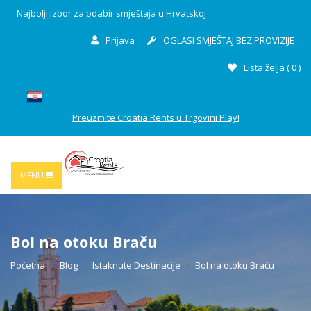
Najbolji izbor za odabir smještaja u Hrvatskoj
Prijava
OGLASI SMJEŠTAJ BEZ PROVIZIJE
Lista želja (
0
)
Preuzmite Croatia Rents u Trgovini Play!
MENU
Bol na otoku Braču
Početna
Blog
Istaknute Destinacije
Bol na otoku Braču