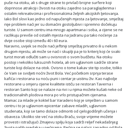
puše na otoku, ali s druge strane to privlači brojne surfere koji
doprinose atrakciji i živosti na otoku zajedno sa paraglajderima i
ostalim rekreativcima i profesionalcima željnih akcijskih ljetovanja.
Iako Bol slovi kao jedno od napučenijih mjesta za ljetovanje, smještaj
nije problem naći jer su domaćini gostoljubivi i spremno dočekuju
turiste. U samom centru ima mnogo apartmana i soba, a cijene se ne
razlikuju previše od ostalih mjesta na Jadranu pa tako noćenje za
dvije osobe stoji između 40 i 60 eura.
Naravno, uvijek se može naći jeftiniji smještaj privatno ili u nekom
drugom mjestu, ali može se naći i skuplji pa je to kriterij koji će svaki
turist morati odlučiti sam u ovisnosti o svom budžetu. Na otoku
postoji i nekoliko luksuznih hotela, ali oni uglavnom sadrže strane
turiste koji dolaze na otok. Ovisno o tome kakav ste tip osobe, toliko
će Vam se svidjeti noćni život Bola. Već početkom srpnja terase
kafića i restorana su noću puni i centar je uistinu živ. Kao najbolje
restorane u omjeru cijene kvalitete ističu se restoran Taverna i
restoran Santo koji se nalaze na rivi i u njima možete kušati neke od
tradicionalnih plodova mora po vrlo pristupačnim cijenama.
Mamac za mlade je koktel bar Varadero koji je smješten u samom
centru i to je uglavnom epicentar zabave mladih, uglavnom
studenata, koji se tamo dolaze odmoriti od cjelogodišnjih učenja i
obaveza. Ukoliko ste već na otoku Braču, svoje vrijeme možete
provesti i istražujući Zmajevu spilju koja sadrži reljef nekadašnjeg
života naših predaka u pećinama. Pećina se nalazi zapadno od Bola