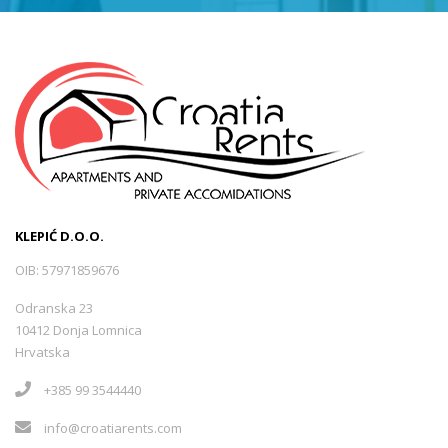
KLEPIĆ D.O.O.
OIB: 57971859676
Odranska 23
10412 Donja Lomnica
Hrvatska
+385 99 3544440
info@croatiarents.com