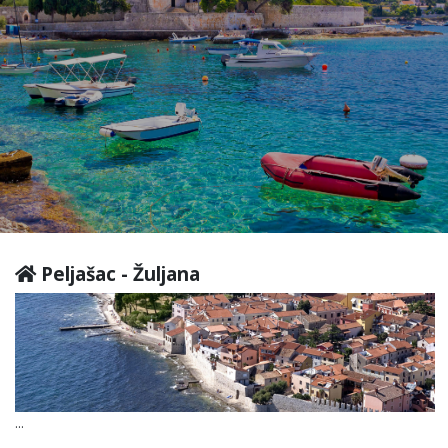
Peljašac - Žuljana
...