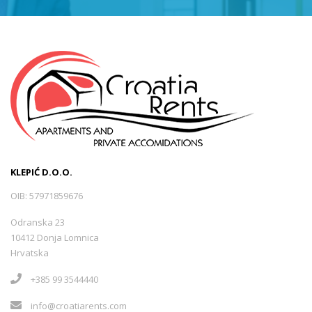
KLEPIĆ D.O.O.
OIB: 57971859676
Odranska 23
10412 Donja Lomnica
Hrvatska
+385 99 3544440
info@croatiarents.com