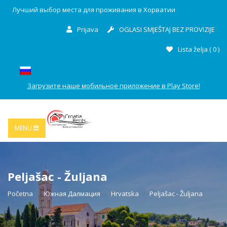
Лучший выбор места для проживания в Хорватии
Prijava
OGLASI SMJEŠTAJ BEZ PROVIZIJE
Lista želja (
0
)
Загрузите наше мобильное приложение в Play Store!
MENU
Peljašac - Žuljana
Početna
Южная Далмация
Hrvatska
Peljašac - Žuljana