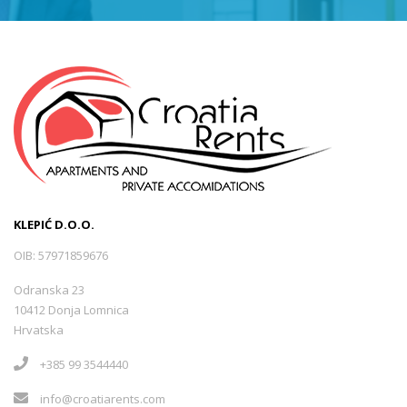
KLEPIĆ D.O.O.
OIB: 57971859676
Odranska 23
10412 Donja Lomnica
Hrvatska
+385 99 3544440
info@croatiarents.com