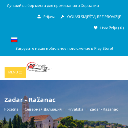
Лучший выбор места для проживания в Хорватии
Prijava
OGLASI SMJEŠTAJ BEZ PROVIZIJE
Lista želja (
0
)
Загрузите наше мобильное приложение в Play Store!
MENU
Zadar - Ražanac
Početna
Северная Далмация
Hrvatska
Zadar - Ražanac