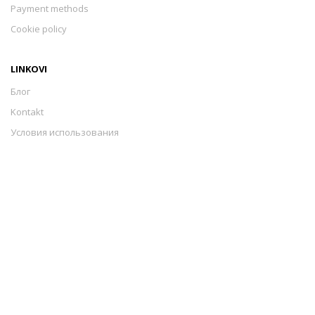
Payment methods
Cookie policy
LINKOVI
Блог
Kontakt
Условия использования
Sigurnost plaćanja
Payment methods
Cookie policy
Izrada web stranica
-
Extreme IT