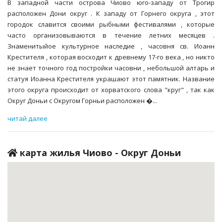
В западной части острова Чиово юго-западу от Трогир
расположен Дони округ . К западу от Горнего округа , этот
городок славится своими рыбными фестивалями , которые
часто организовываются в течение летних месяцев .
Знаменитыйое культурное наследие , часовня св. Иоанн
Крестителя , которая восходит к древнему 17-го века , но никто
не знает точного год постройки часовни , небольшой алтарь и
статуя Иоанна Крестителя украшают этот памятник. Название
этого округа происходит от хорватского слова "круг" , так как
Округ Доньи с Округом Горньи расположен �
...
читай далее
карта жилья Чиово - Округ Доньи