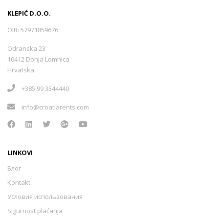
KLEPIĆ D.O.O.
OIB: 57971859676
Odranska 23
10412 Donja Lomnica
Hrvatska
+385 99 3544440
info@croatiarents.com
LINKOVI
Блог
Kontakt
Условия использования
Sigurnost plaćanja