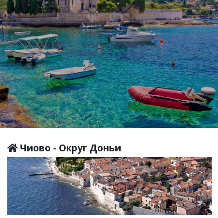
Чиово - Округ Доньи