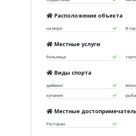
Расположение объекта
на море:
В гор
Местные услуги
больница:
торго
Виды спорта
дайвинг:
вело
купание:
рыба
Местные достопримечател
Ресторан: