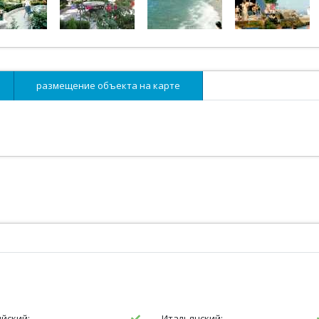
размещение объекта на карте
ийский:
Итальянский: