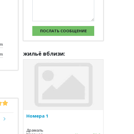
0m
жильё вблизи:
km
Номера 1
Next
Драмаль