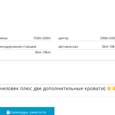
зины:
150m-200m
центр:
300m-50
знодорожная станция:
автовокзал:
3km-10
3km-10km
х человек плюс две дополнительные кровати)
Календарь занятости