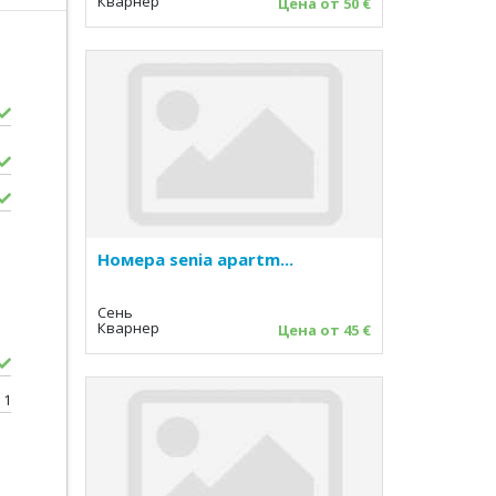
Кварнер
Цена от 50 €
Номера senia apartm...
Сень
Кварнер
Цена от 45 €
1