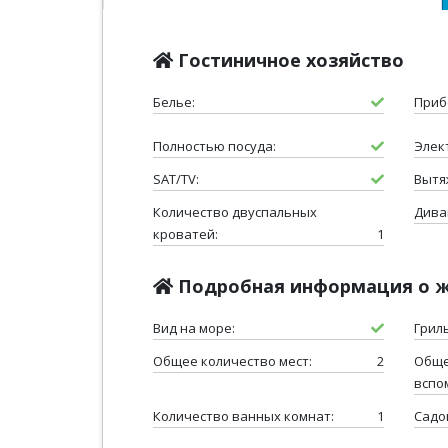
Гостиничное хозяйство
Белье:
Приб
Полностью посуда:
Элек
SAT/TV:
Вытя
Количество двуспальных
Дива
кроватей:
1
Подробная информация о 
Вид на море:
Гриль
Общее количество мест:
2
Обще
вспо
Количество ванных комнат:
1
Садо