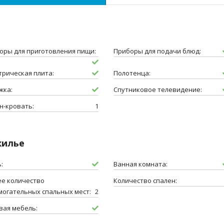
оры для приготовления пищи:
Приборы для подачи блюд:
трическая плита:
Полотенца:
жка:
Спутниковое телевидение:
н-кровать:
1
жилье
:
Ванная комната:
е количество
Количество спален:
могательных спальных мест:
2
вая мебель: