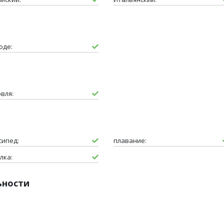
оде:
вля:
сипед:
плавание:
лка:
ьности