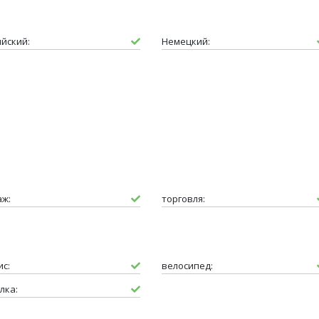
ийский:
Немецкий:
аж:
торговля:
ис:
велосипед:
лка: