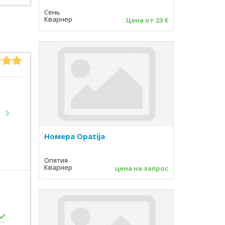
Сень
Кварнер
Цена от 23 €
Next
Номера Opatija
Опятия
Кварнер
цена на запрос