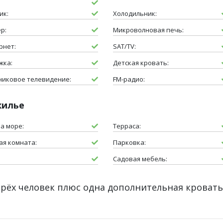
ик:
Холодильник:
р:
Микроволновая печь:
рнет:
SAT/TV:
жка:
Детская кровать:
никовое телевидение:
FM-радио:
жилье
на море:
Терраса:
ая комната:
Парковка:
Садовая мебель:
ырёх человек плюс одна дополнительная кроват