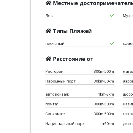
Местные достопримечател
Лес:
Музе
Типы Пляжей
песчаный:
каме
Расстояние от
Ресторан:
300m-500m
мага
Паромный порт:
30km-50km
аэро
автовокзал:
1km-3km
шосс
почта:
300m-500m
Казин
Банкомат:
300m-500m
газ з
Национальный парк:
+50km
диск