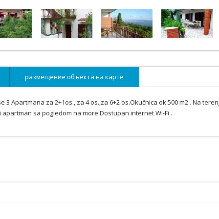
размещение объекта на карте
se 3 Apartmana za 2+1os., za 4 os.,za 6+2 os.Okučnica ok 500 m2 . Na teren
aki apartman sa pogledom na more.Dostupan internet Wi-Fi .