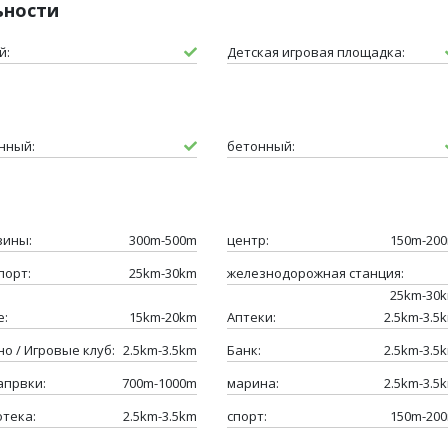
ьности
й:
Детская игровая площадка:
нный:
бетонный:
зины:
300m-500m
центр:
150m-20
порт:
25km-30km
железнодорожная станция:
25km-30
е:
15km-20km
Аптеки:
2.5km-3.5
о / Игровые клуб:
2.5km-3.5km
Банк:
2.5km-3.5
апрвки:
700m-1000m
марина:
2.5km-3.5
отека:
2.5km-3.5km
спорт:
150m-20