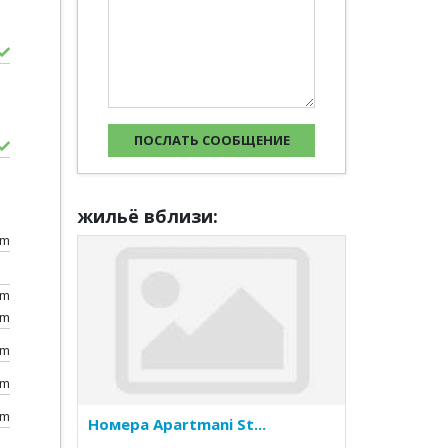
жильё вблизи:
0m
km
km
km
km
0m
Номера Apartmani St...