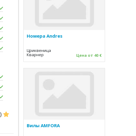
Номера Andres
Цриквеница
Кварнер
Цена от 40 €
ь)
Вилы AMFORA