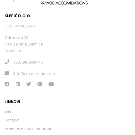
KLEPIĆ D.O.O.
OIB: 57971859676
Odranska 23
10412 Donja Lomnica
Hrvatska
+385 99 3544440
info@croatiarents.com
LINKOVI
Блог
Kontakt
Условия использования