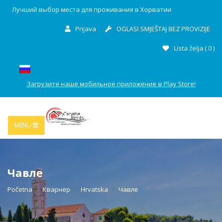
Лучший выбор места для проживания в Хорватии
Prijava
OGLASI SMJEŠTAJ BEZ PROVIZIJE
Lista želja (
0
)
Загрузите наше мобильное приложение в Play Store!
MENU
Чавле
Početna
Кварнер
Hrvatska
Чавле