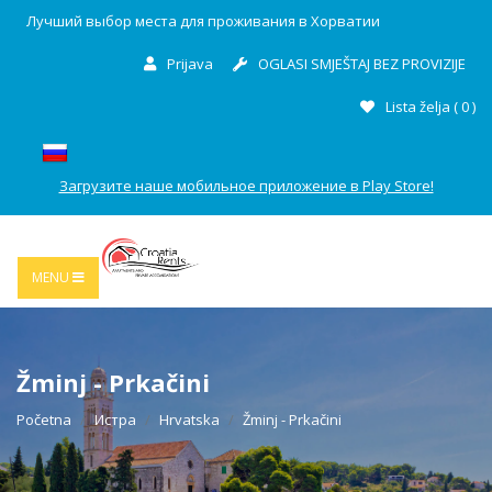
Лучший выбор места для проживания в Хорватии
Prijava
OGLASI SMJEŠTAJ BEZ PROVIZIJE
Lista želja (
0
)
Загрузите наше мобильное приложение в Play Store!
MENU
Žminj - Prkačini
Početna
Истра
Hrvatska
Žminj - Prkačini