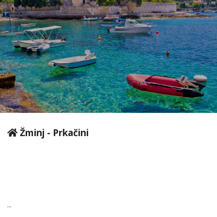
Žminj - Prkačini
...