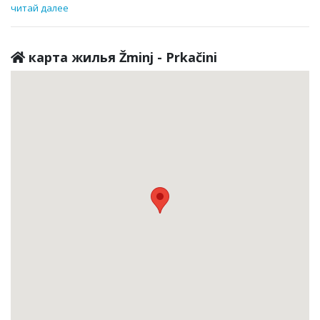
читай далее
карта жилья Žminj - Prkačini