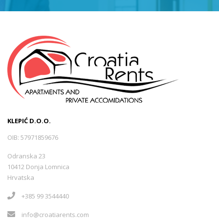
KLEPIĆ D.O.O.
OIB: 57971859676
Odranska 23
10412 Donja Lomnica
Hrvatska
+385 99 3544440
info@croatiarents.com