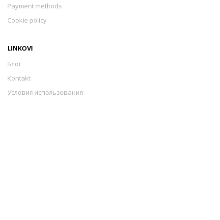
Payment methods
Cookie policy
LINKOVI
Блог
Kontakt
Условия использования
Sigurnost plaćanja
Payment methods
Cookie policy
Izrada web stranica
-
Extreme IT