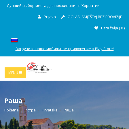
Лучший выбор места для проживания в Хорватии
Prijava
OGLASI SMJEŠTAJ BEZ PROVIZIJE
Lista želja (
0
)
Загрузите наше мобильное приложение в Play Store!
MENU
Раша
Početna
Истра
Hrvatska
Раша