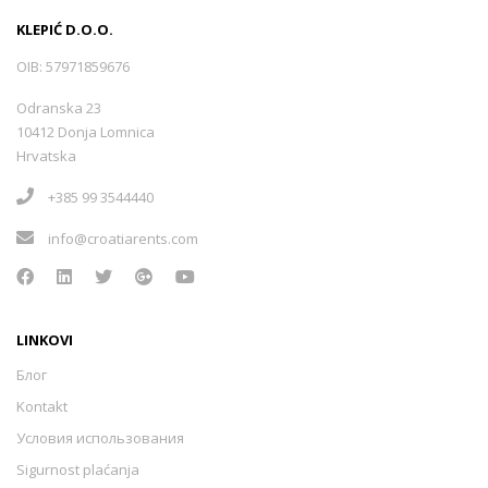
KLEPIĆ D.O.O.
OIB: 57971859676
Odranska 23
10412 Donja Lomnica
Hrvatska
+385 99 3544440
info@croatiarents.com
LINKOVI
Блог
Kontakt
Условия использования
Sigurnost plaćanja