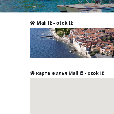
Mali Iž - otok Iž
карта жилья Mali Iž - otok Iž