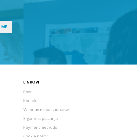
I ME
LINKOVI
Блог
Kontakt
Условия использования
Sigurnost plaćanja
Payment methods
Cookie policy