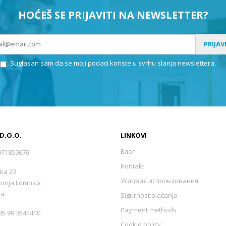
HOĆEŠ SE PRIJAVITI NA NEWSLETTER?
PRIJAV
Suglasan sam da se moji podaci koriste u svrhu slanja newslettera.
 D.O.O.
LINKOVI
Блог
971859676
Kontakt
ka 23
Условия использования
Donja Lomnica
ka
Sigurnost plaćanja
Payment methods
5 99 3544440
Cookie policy