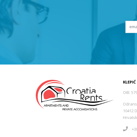
KLEPIĆ
OIB: 57
Odrans
10412 
Hrvats
+38