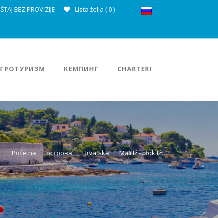
ŠTAJ BEZ PROVIZIJE
Lista želja (
0
)
АГРОТУРИЗМ
КЕМПИНГ
CHARTERI
Početna
острова
Hrvatska
Mali Iž - otok Iž