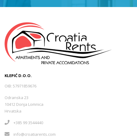
KLEPIĆ D.O.O.
OIB: 57971859676
Odranska 23
10412 Donja Lomnica
Hrvatska
+385 99 3544440
info@croatiarents.com