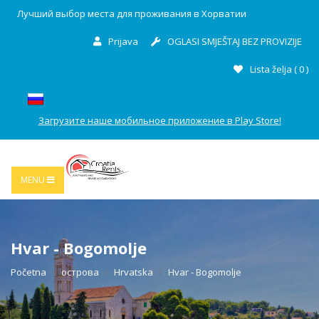
Лучший выбор места для проживания в Хорватии
Prijava
OGLASI SMJEŠTAJ BEZ PROVIZIJE
Lista želja (
0
)
Загрузите наше мобильное приложение в Play Store!
MENU
Hvar - Bogomolje
Početna
острова
Hrvatska
Hvar - Bogomolje