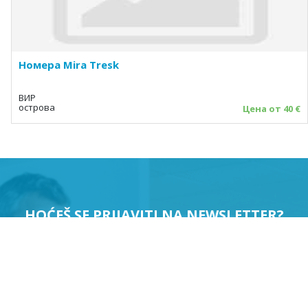
Номера Mira Tresk
ВИР
острова
Цена от 40 €
HOĆEŠ SE PRIJAVITI NA NEWSLETTER?
PRIJAVI ME
Suglasan sam da se moji podaci koriste u svrhu slanja
newslettera.