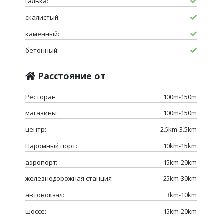
галька:
скалистый:
каменный:
бетонный:
Расстояние от
Ресторан:
100m-150m
магазины:
100m-150m
центр:
2.5km-3.5km
Паромный порт:
10km-15km
аэропорт:
15km-20km
железнодорожная станция:
25km-30km
автовокзал:
3km-10km
шоссе:
15km-20km