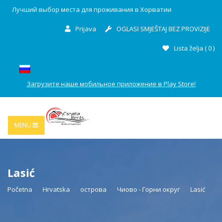
Лучший выбор места для проживания в Хорватии
Prijava
OGLASI SMJEŠTAJ BEZ PROVIZIJE
Lista želja (
0
)
Загрузите наше мобильное приложение в Play Store!
MENU
Lasić
Početna
Hrvatska
острова
Чиово - Горни округ
Lasić