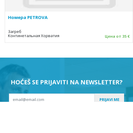
Номера PETROVA
Загреб
Kонтинетальная Хорватия
Цена от 35 €
HOĆEŠ SE PRIJAVITI NA NEWSLETTER?
PRIJAVI ME
Suglasan sam da se moji podaci koriste u svrhu slanja
newslettera.