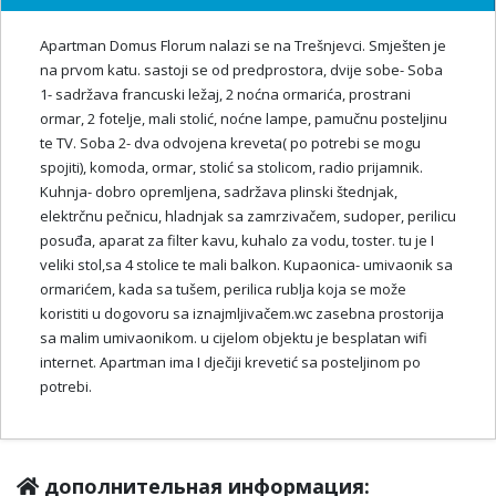
Apartman Domus Florum nalazi se na Trešnjevci. Smješten je
na prvom katu. sastoji se od predprostora, dvije sobe- Soba
1- sadržava francuski ležaj, 2 noćna ormarića, prostrani
ormar, 2 fotelje, mali stolić, noćne lampe, pamučnu posteljinu
te TV. Soba 2- dva odvojena kreveta( po potrebi se mogu
spojiti), komoda, ormar, stolić sa stolicom, radio prijamnik.
Kuhnja- dobro opremljena, sadržava plinski štednjak,
elektrčnu pečnicu, hladnjak sa zamrzivačem, sudoper, perilicu
posuđa, aparat za filter kavu, kuhalo za vodu, toster. tu je I
veliki stol,sa 4 stolice te mali balkon. Kupaonica- umivaonik sa
ormarićem, kada sa tušem, perilica rublja koja se može
koristiti u dogovoru sa iznajmljivačem.wc zasebna prostorija
sa malim umivaonikom. u cijelom objektu je besplatan wifi
internet. Apartman ima I dječiji krevetić sa posteljinom po
potrebi.
дополнительная информация: