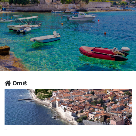
Omiš
...