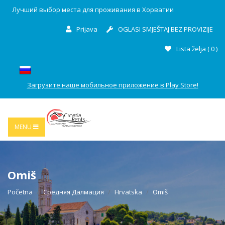
Лучший выбор места для проживания в Хорватии
Prijava
OGLASI SMJEŠTAJ BEZ PROVIZIJE
Lista želja (
0
)
Загрузите наше мобильное приложение в Play Store!
MENU
Omiš
Početna
Средняя Далмация
Hrvatska
Omiš