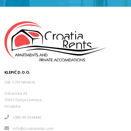
KLEPIĆ D.O.O.
OIB: 57971859676
Odranska 23
10412 Donja Lomnica
Hrvatska
+385 99 3544440
info@croatiarents.com