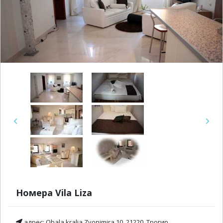
Previous
Next
Номера Vila Liza
адрес:
Obala kralja Zvonimira 10, 21220, Трогир