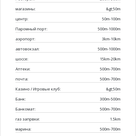
магазины:
&gt;50m
центр:
50m-100m
Паромный порт:
500m-1000m
аэропорт:
3km-10km
автовокзал:
500m-1000m
шоссе:
15km-20km
Аптеки:
500m-700m
почта:
500m-700m
Казино / Игровые клуб:
&gt;50m
Банк:
300m-500m
Банкомат:
500m-700m
газ запрвки:
1.5km
марина:
500m-700m