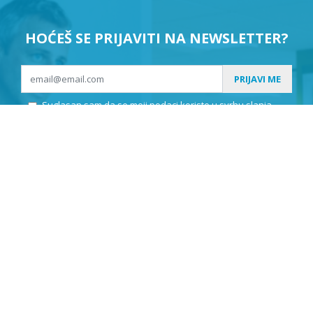
HOĆEŠ SE PRIJAVITI NA NEWSLETTER?
PRIJAVI ME
Suglasan sam da se moji podaci koriste u svrhu slanja
newslettera.