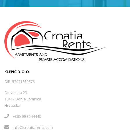
KLEPIĆ D.O.O.
OIB: 57971859676
Odranska 23
10412 Donja Lomnica
Hrvatska
+385 99 3544440
info@croatiarents.com