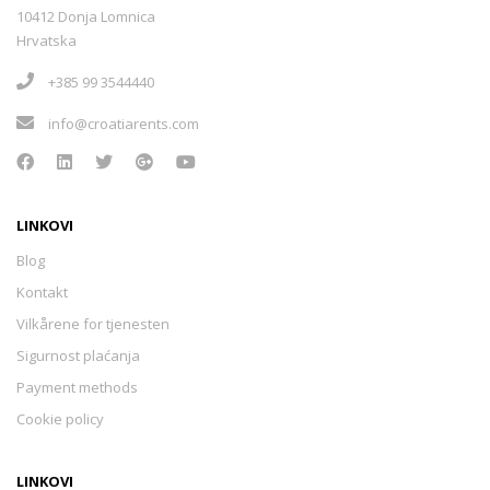
Podstrana
(3)
10412 Donja Lomnica
Hrvatska
Poljica
(0)
+385 99 3544440
info@croatiarents.com
Promajna
(0)
Seget Donji
(0)
LINKOVI
Blog
Kontakt
Seget Vranjica
(2)
Vilkårene for tjenesten
Sigurnost plaćanja
Sevid
(3)
Payment methods
Cookie policy
Šolta - Donja Krušica
(0)
LINKOVI