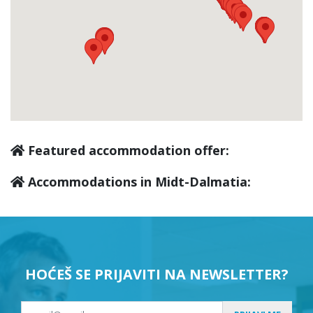
Kaštel Stari
(3)
Klis
(0)
Krilo Jesenice
(0)
Featured accommodation offer:
Krvavica
(0)
Accommodations in Midt-Dalmatia:
Lokva Rogoznica
(0)
Makarska
(13)
HOĆEŠ SE PRIJAVITI NA NEWSLETTER?
Marina
(2)