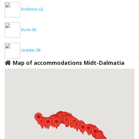
Drašnice
(2)
Duće
(0)
Gradac
(9)
Map of accommodations Midt-Dalmatia
Igrane
(0)
Kaštel Lukšić
(1)
Kaštel Novi
(3)
Kaštel Štafilić
(8)