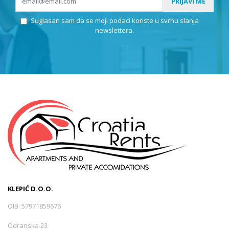
PRIJAVI ME
Suglasan sam da se moji podaci koriste u svrhu slanja
Mimice
(1)
newslettera.
Omiš
(3)
Omiš - Sumpetar
(0)
Pisak
(1)
Podaca
(0)
KLEPIĆ D.O.O.
Podgora
(3)
OIB: 57971859676
Odranska 23