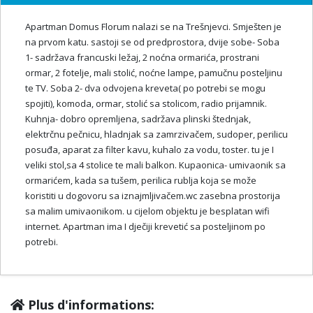
Apartman Domus Florum nalazi se na Trešnjevci. Smješten je
na prvom katu. sastoji se od predprostora, dvije sobe- Soba
1- sadržava francuski ležaj, 2 noćna ormarića, prostrani
ormar, 2 fotelje, mali stolić, noćne lampe, pamučnu posteljinu
te TV. Soba 2- dva odvojena kreveta( po potrebi se mogu
spojiti), komoda, ormar, stolić sa stolicom, radio prijamnik.
Kuhnja- dobro opremljena, sadržava plinski štednjak,
elektrčnu pečnicu, hladnjak sa zamrzivačem, sudoper, perilicu
posuđa, aparat za filter kavu, kuhalo za vodu, toster. tu je I
veliki stol,sa 4 stolice te mali balkon. Kupaonica- umivaonik sa
ormarićem, kada sa tušem, perilica rublja koja se može
koristiti u dogovoru sa iznajmljivačem.wc zasebna prostorija
sa malim umivaonikom. u cijelom objektu je besplatan wifi
internet. Apartman ima I dječiji krevetić sa posteljinom po
potrebi.
Plus d'informations: