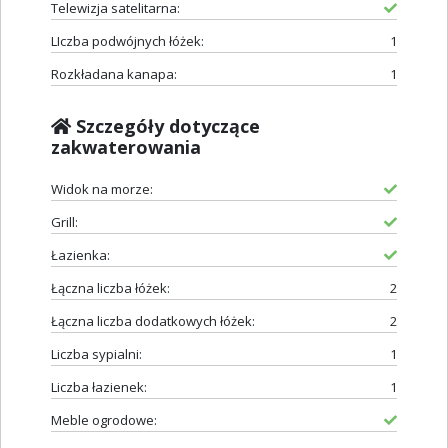
Telewizja satelitarna:
LIczba podwójnych łóżek:
1
Rozkładana kanapa:
1
Szczegóły dotyczące
zakwaterowania
Widok na morze:
Grill:
Łazienka:
Łączna liczba łóżek:
2
Łączna liczba dodatkowych łóżek:
2
Liczba sypialni:
1
Liczba łazienek:
1
Meble ogrodowe: