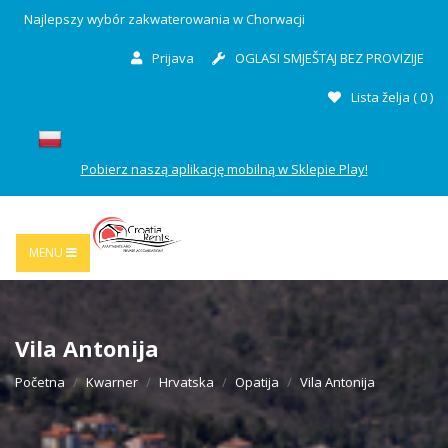
Najlepszy wybór zakwaterowania w Chorwacji
Prijava
OGLASI SMJEŠTAJ BEZ PROVIZIJE
Lista želja (
0
)
Pobierz naszą aplikację mobilną w Sklepie Play!
MENU
Vila Antonija
Početna
Kwarner
Hrvatska
Opatija
Vila Antonija