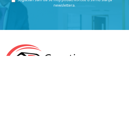
newslettera.
KLEPIĆ D.O.O.
OIB: 57971859676
Odranska 23
10412 Donja Lomnica
Hrvatska