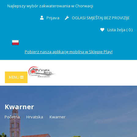
Najlepszy wybór zakwaterowania w Chorwacji
Prijava
OGLASI SMJEŠTAJ BEZ PROVIZIJE
Lista želja (
0
)
Pobierz naszą aplikację mobilną w Sklepie Play!
MENU
Kwarner
Početna
Hrvatska
Kwarner