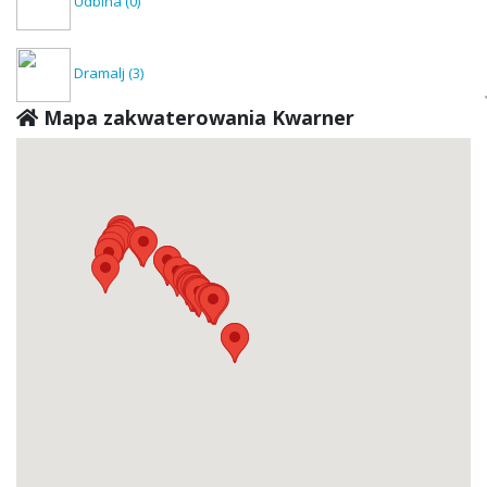
Udbina
(0)
Dramalj
(3)
Mapa zakwaterowania Kwarner
Dražice
(0)
Rijeka
(2)
Fužine
(0)
Jadranovo
(1)
Kastav
(0)