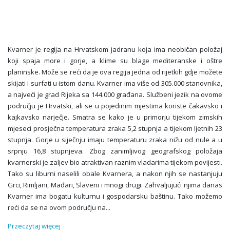
Kvarner je regija na Hrvatskom jadranu koja ima neobičan položaj
koji spaja more i gorje, a klime su blage mediteranske i oštre
planinske. Može se reći da je ova regija jedna od rijetkih gdje možete
skijati i surfati u istom danu. Kvarner ima više od 305.000 stanovnika,
a najveći je grad Rijeka sa 144.000 građana. Službeni jezik na ovome
području je Hrvatski, ali se u pojedinim mjestima koriste čakavsko i
kajkavsko narječje. Smatra se kako je u primorju tijekom zimskih
mjeseci prosječna temperatura zraka 5,2 stupnja a tijekom ljetnih 23
stupnja. Gorje u siječnju imaju temperaturu zraka nižu od nule a u
srpnju 16,8 stupnjeva. Zbog zanimljivog geografskog položaja
kvarnerski je zaljev bio atraktivan raznim vladarima tijekom povijesti.
Tako su liburni naselili obale Kvarnera, a nakon njih se nastanjuju
Grci, Rimljani, Mađari, Slaveni i mnogi drugi. Zahvaljujući njima danas
Kvarner ima bogatu kulturnu i gospodarsku baštinu. Tako možemo
reći da se na ovom području na
...
Przeczytaj więcej