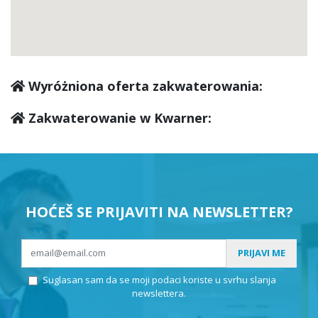
Kraljevica
(2)
Novi Vinodolski
(9)
Wyróżniona oferta zakwaterowania:
Vela Učka
(0)
Zakwaterowanie w Kwarner:
Tribalj
(0)
Senj
(3)
HOĆEŠ SE PRIJAVITI NA NEWSLETTER?
Bakar
(0)
PRIJAVI ME
Suglasan sam da se moji podaci koriste u svrhu slanja
Karlobag
(0)
newslettera.