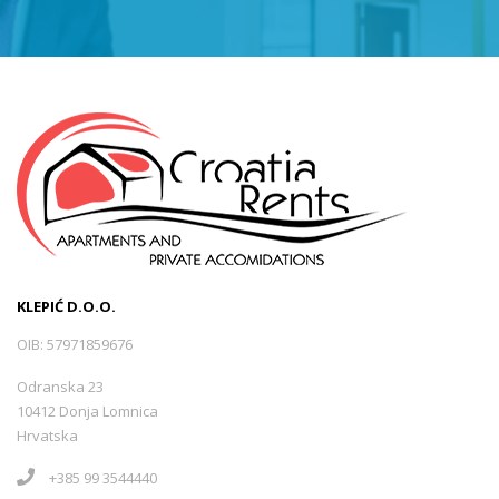
Sveti Juraj
(0)
Tršće
(0)
Opatija -Volosko
(1)
Selce
(5)
KLEPIĆ D.O.O.
Mošćenička Draga
(1)
OIB: 57971859676
Odranska 23
Lukovo
(0)
10412 Donja Lomnica
Hrvatska
+385 99 3544440