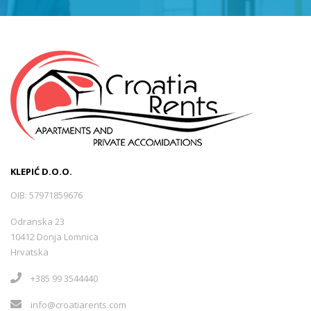
KLEPIĆ D.O.O.
OIB: 57971859676
Odranska 23
10412 Donja Lomnica
Hrvatska
+385 99 3544440
info@croatiarents.com