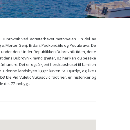
or Dubrovnik ved Adriaterhavet motorveien. En del av
la, Morter, Senj, Brdari, Podkondžilo og Podubrava. De
t under den. Under Republikken Dubrovnik tiden, dette
r datidens Dubrovnik myndigheter, og her kan du besøke
. århundre. Det er også kjent herskapshuset til familien
I denne landsbyen ligger kirken St. Djurdje, og like i
3 ble Vid Vuletic Vukasović født her, en historiker og
de det 77 innbyg
...