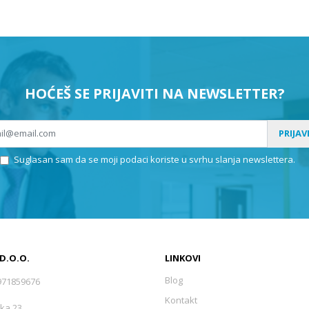
HOĆEŠ SE PRIJAVITI NA NEWSLETTER?
PRIJAV
Suglasan sam da se moji podaci koriste u svrhu slanja newslettera.
 D.O.O.
LINKOVI
Blog
971859676
Kontakt
ka 23