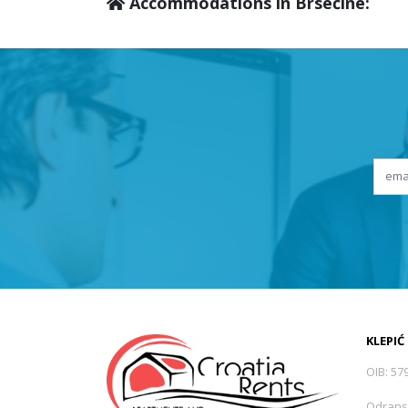
Accommodations in Brsečine:
KLEPIĆ
OIB: 57
Odrans