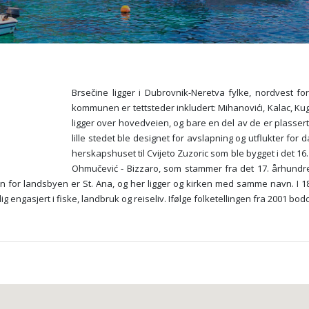
Brsečine ligger i Dubrovnik-Neretva fylke, nordvest f
kommunen er tettsteder inkludert: Mihanovići, Kalac, Kug
ligger over hovedveien, og bare en del av de er plasser
lille stedet ble designet for avslapning og utflukter fo
herskapshuset til Cvijeto Zuzoric som ble bygget i det 16
Ohmučević - Bizzaro, som stammer fra det 17. århundre. 
 for landsbyen er St. Ana, og her ligger og kirken med samme navn. I 185
engasjert i fiske, landbruk og reiseliv. Ifølge folketellingen fra 2001 bod