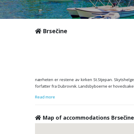
Brsečine
nærheten er restene av kirken St.Stjepan. Skytshelgen
forfatter fra Dubrovnik. Landsbyboerne er hovedsakelig 
Read more
Map of accommodations Brsečine