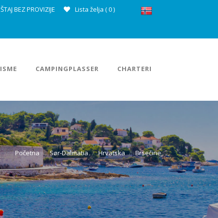
ŠTAJ BEZ PROVIZIJE
Lista želja (
0
)
ISME
CAMPINGPLASSER
CHARTERI
Početna
Sør-Dalmatia
Hrvatska
Brsečine